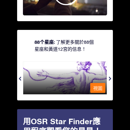
88个星座:
了解更多關於88個
星座和黃道12宮的信息！
Andromeda - 被鐵鍊鎖著的少女
Antli
視圖
視圖
用OSR Star Finder應