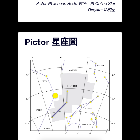
Pictor 由 Johann Bode 命名– 由 Online Star
Register ©校正
Pictor 星座圖