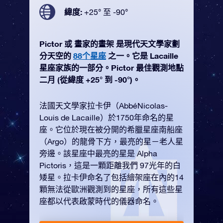
緯度:
+25° 至 -90°
Pictor 或 畫家的畫架 是現代天文學家劃
分天空的
88个星座
之一。它是 Lacaille
星座家族的一部分。Pictor 最佳觀測地點
二月 (從緯度 +25° 到 -90°)。
法國天文學家拉卡伊（AbbéNicolas-
Louis de Lacaille）於1750年命名的星
座。它位於現在被分開的希臘星座南船座
（Argo）的龍骨下方，最亮的星－老人星
旁邊。該星座中最亮的星是 Alpha
Pictoris，這是一顆距離我們 97光年的白
矮星。拉卡伊命名了包括繪架座在內的14
顆無法從歐洲觀測到的星座，所有這些星
座都以代表啟蒙時代的儀器命名。