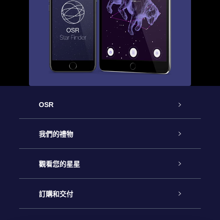
OSR
客戶服務
我們的禮物
聯繫我們
Online Star禮物
觀看您的星星
博客
OSR禮物包
星星注册
訂購和交付