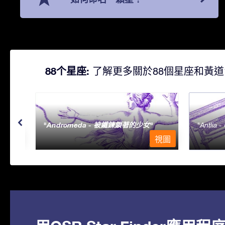
88个星座:
了解更多關於88個星座和黃道
Andromeda - 被鐵鍊鎖著的少女
Antlia 
視圖
視圖