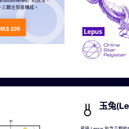
tosthenes）的說法，
十三顆主恒星構成。
K$ 226
玉兔(L
星座 Lepus 包含