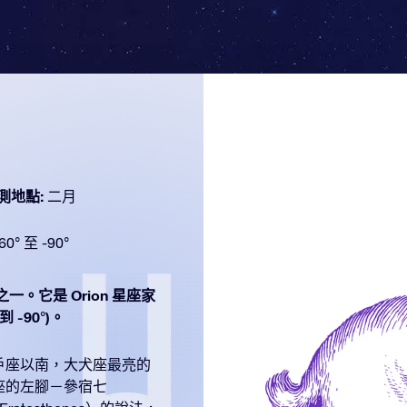
測地點:
二月
60° 至 -90°
之一。它是 Orion 星座家
 -90°)。
戶座以南，大犬座最亮的
戶座的左腳－參宿七