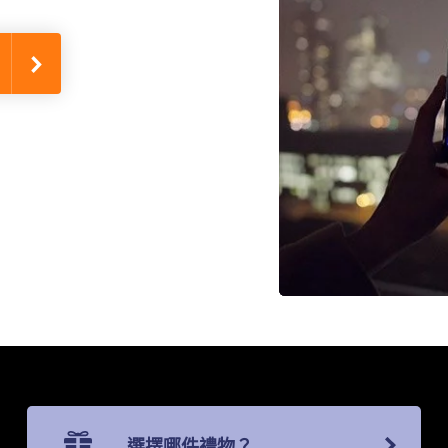
選擇哪件禮物？