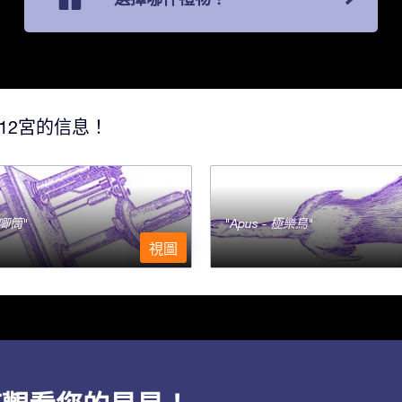
12宮的信息！
- 唧筒
Apus - 極樂鳥
視圖