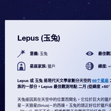
Lepus (玉兔)
意義:
最佳觀
玉兔
星座家族:
緯度:
獵戶
+
Lepus 或 玉兔 是現代天文學家劃分天空的
88个星座
族的一部分。Lepus 最佳觀測地點 二月 (從緯度 +60° 到
天兔座因其在天空中的位置而聞名。它位於巨大的獵
星－天狼星(Sirius)－的西邊。玉兔的頭正好位於獵