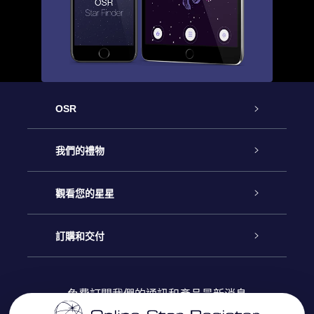
OSR
客戶服務
我們的禮物
聯繫我們
Online Star禮物
觀看您的星星
博客
OSR禮物包
星星注册
訂購和交付
OSR Star Finder App
常見問題解答
Super Star 禮物
客戶登錄
免費訂閱我們的通訊和產品最新消息