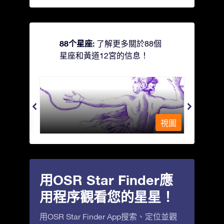
88个星座:
了解更多關於88個
星座和黃道12宮的信息！
Andromeda - 被鐵鍊鎖著的少女
Antli
視圖
視圖
用OSR Star Finder應
用程序觀看您的星星！
用OSR Star Finder App搜索、定位並觀