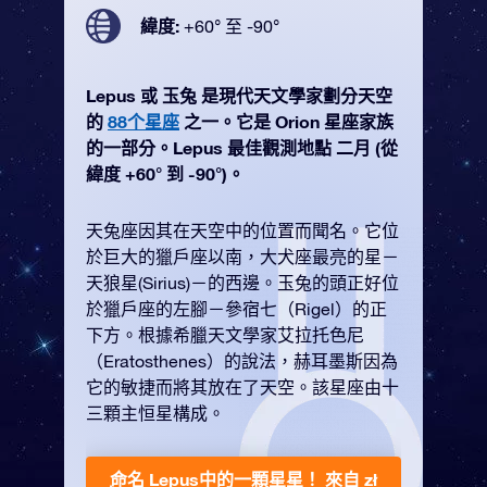
緯度:
+60° 至 -90°
Lepus 或 玉兔 是現代天文學家劃分天空
的
88个星座
之一。它是 Orion 星座家族
的一部分。Lepus 最佳觀測地點 二月 (從
緯度 +60° 到 -90°)。
天兔座因其在天空中的位置而聞名。它位
於巨大的獵戶座以南，大犬座最亮的星－
天狼星(Sirius)－的西邊。玉兔的頭正好位
於獵戶座的左腳－參宿七（Rigel）的正
下方。根據希臘天文學家艾拉托色尼
（Eratosthenes）的說法，赫耳墨斯因為
它的敏捷而將其放在了天空。該星座由十
三顆主恒星構成。
命名 Lepus中的一顆星星！
來自 zł