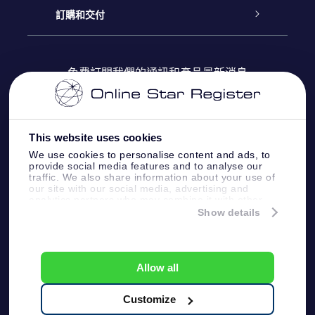
博客
OSR禮物包
星星注册
訂購和交付
OSR Star Finder App
常見問題解答
Super Star 禮物
客戶登錄
免費訂閱我們的通訊和產品最新消息
個性化的Star Page
評論
OSR 禮物卡
付款資訊
One Million Stars
This website uses cookies
公司禮品
配送信息
We use cookies to personalise content and ads, to
provide social media features and to analyse our
OSR Starsaver
traffic. We also share information about your use of
退貨政策
our site with our social media, advertising and
analytics partners who may combine it with other
information that you’ve provided to them or that
Show details
帶我飛向星星 VR 應用程序
they’ve collected from your use of their services.
個星座
Online Star Register BV
- Laan van de Maagd
83, 7324 BT Apeldoorn, The Netherlands
Allow all
客戶服務:
help@osr.org
KVK: 60333553, VAT: NL 8538.62.722B01
Customize
One Million Stars
新聞頁面