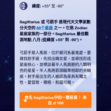
緯度:
+55° 至 -90°
Sagittarius 或 弓箭手 是現代天文學家劃
分天空的
88个星座
之一。它是 Zodiac
星座家族的一部分。Sagittarius 最佳觀
測地點 八月 (從緯度 +55° 到 -90°)。
弓箭手是人馬族，位於銀河系最寬處。要
尋找射手座，先找出織女星，並尋找形成
星座核心、並標誌著半人馬肩膀的八顆明
亮的星星。半人馬將箭頭瞄準相鄰的天蝎
座。射手座出生的人被認為是具有獨立
性、愛冒險、積極、和藹可親。
命名 Sagittarius中的一顆星星！
來
自 zł 108