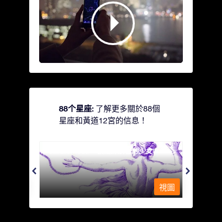
88个星座:
了解更多關於88個
星座和黃道12宮的信息！
Andromeda - 被鐵鍊鎖著的少女
Antli
視圖
視圖