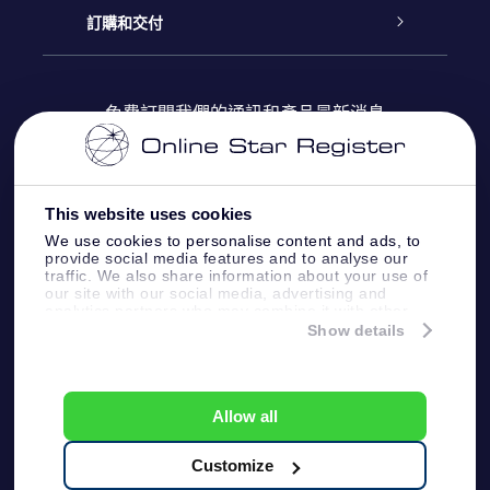
博客
OSR禮物包
星星注册
訂購和交付
OSR Star Finder App
常見問題解答
Super Star 禮物
客戶登錄
免費訂閱我們的通訊和產品最新消息
個性化的Star Page
評論
OSR 禮物卡
付款資訊
One Million Stars
This website uses cookies
公司禮品
配送信息
We use cookies to personalise content and ads, to
provide social media features and to analyse our
OSR Starsaver
traffic. We also share information about your use of
退貨政策
our site with our social media, advertising and
analytics partners who may combine it with other
information that you’ve provided to them or that
Show details
帶我飛向星星 VR 應用程序
they’ve collected from your use of their services.
個星座
Online Star Register BV
- Laan van de Maagd
83, 7324 BT Apeldoorn, The Netherlands
Allow all
客戶服務:
help@osr.org
KVK: 60333553, VAT: NL 8538.62.722B01
Customize
One Million Stars
新聞頁面