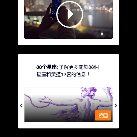
88个星座:
了解更多關於88個
星座和黃道12宮的信息！
Andromeda - 被鐵鍊鎖著的少女
Antli
視圖
視圖