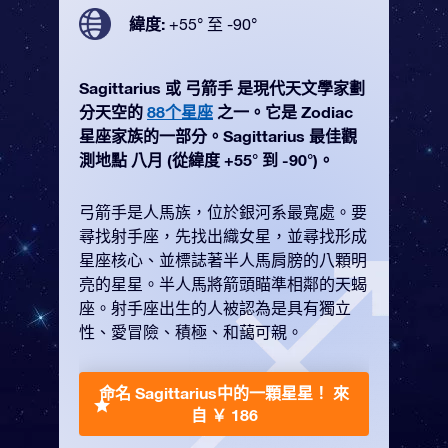
緯度:
+55° 至 -90°
Sagittarius 或 弓箭手 是現代天文學家劃
分天空的
88个星座
之一。它是 Zodiac
星座家族的一部分。Sagittarius 最佳觀
測地點 八月 (從緯度 +55° 到 -90°)。
弓箭手是人馬族，位於銀河系最寬處。要
尋找射手座，先找出織女星，並尋找形成
星座核心、並標誌著半人馬肩膀的八顆明
亮的星星。半人馬將箭頭瞄準相鄰的天蝎
座。射手座出生的人被認為是具有獨立
性、愛冒險、積極、和藹可親。
命名 Sagittarius中的一顆星星！
來
自 ￥ 186