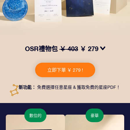
OSR禮物包
￥ 403
￥ 279
我們推出了讓人眼前一亮的 OSR禮物包！這款禮物包括
一個精美的信封、寄往您的收貨地址的個性化文檔、電子
立即下單 ￥ 279 !
文件以及免費應用程序。這是一種向親友贈送永恒禮物的
神奇方式。
新功能：
免費選擇任意星座 & 獲取免費的星座PDF！
數位的
豪華