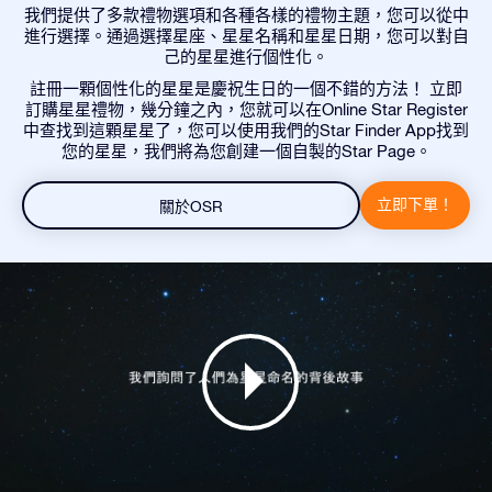
我們提供了多款禮物選項和各種各樣的禮物主題，您可以從中
進行選擇。通過選擇星座、星星名稱和星星日期，您可以對自
己的星星進行個性化。
註冊一顆個性化的星星是慶祝生日的一個不錯的方法！ 立即
訂購星星禮物，幾分鐘之內，您就可以在Online Star Register
中查找到這顆星星了，您可以使用我們的Star Finder App找到
您的星星，我們將為您創建一個自製的Star Page。
立即下單！
關於OSR