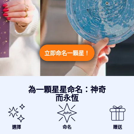
立即命名一顆星！
為一顆星星命名：神奇
而永恆
選擇
命名
贈送