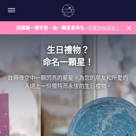
送媽媽一個宇宙－為一顆星星命名 –
可享25%折扣！
生日禮物？
命名一顆星！
註冊夜空中一顆閃亮的星星，為您的朋友和所愛的
人送上一份獨特而永恆的生日禮物。