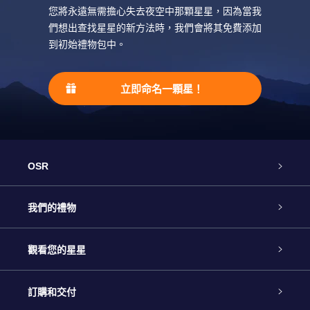
AppStore (iOS)
您將永遠無需擔心失去夜空中那顆星星，因為當我
Play Store (安卓)
們想出查找星星的新方法時，我們會將其免費添加
到初始禮物包中。
立即命名一顆星！
OSR
客戶服務
我們的禮物
聯繫我們
Online Star禮物
觀看您的星星
博客
OSR禮物包
星星注册
訂購和交付