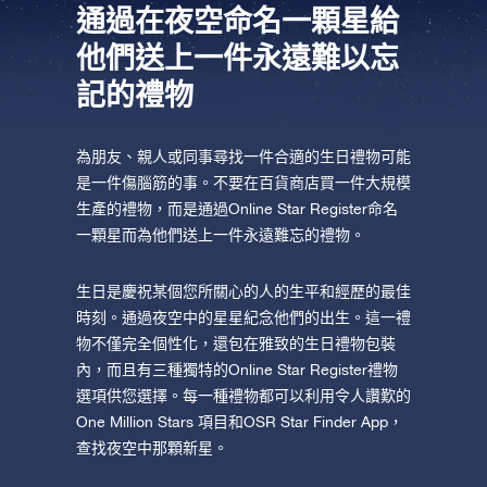
坐在您舒適的家中，利用One Million Stars應
Star Register (OSR)命名一顆星並定制一個star
通過在夜空命名一顆星給
利用一個獨特的星星代碼精確定位天空中一顆
用程序探索宇宙。這是一個從您的網站瀏覽器
page，以為朋友、親人或同事送上一份永遠難
他們送上一件永遠難以忘
特別命名的星星，或是根據自己的位置瀏覽星
使用OSR Starsaver，讓您的星星與您近在咫
進行星際旅行的歷史性的飛躍。One Million
忘的禮物。寫下一句歡迎辭、上傳照片，等
記的禮物
座。
尺。將您的星星設置為手機或電腦壁紙，让你
Stars 應用程序使您能夠觀看一百萬顆星星，
等。
使用 OSR推出的“帶我飛向星星 VR應用程序”
的屏幕閃閃发光！使用新的OSR Starsaver，
包括天文學家命名的星星，以及在Online Star
阅读全文
訪問行星，了解夜空中的 88 個星座。玩一玩
隨時觀賞你的星星。
阅读全文
Register (OSR)個性化的星星。在宇宙中飛
為朋友、親人或同事尋找一件合適的生日禮物可能
“連接星星”遊戲，解鎖每個星座的信息。飛到
是一件傷腦筋的事。不要在百貨商店買一件大規模
行，在3D中體驗宇宙星辰！
生產的禮物，而是通過Online Star Register命名
阅读全文
屬於您自己的那顆星星，查看詳細信息並與您
AppStore (iOS)
Play Store (安卓)
一顆星而為他們送上一件永遠難忘的禮物。
预览Star Page
所愛的人分享。適用於iOS 和Android的免費移
阅读全文
動 VR 應用程序。 立即下載應用程序，飛向星
生日是慶祝某個您所關心的人的生平和經歷的最佳
预览OSR Starsaver
空！
時刻。通過夜空中的星星紀念他們的出生。這一禮
訪問One Million Stars
物不僅完全個性化，還包在雅致的生日禮物包裝
內，而且有三種獨特的Online Star Register禮物
選項供您選擇。每一種禮物都可以利用令人讚歎的
在VR中探索宇宙
One Million Stars 項目和OSR Star Finder App，
查找夜空中那顆新星。