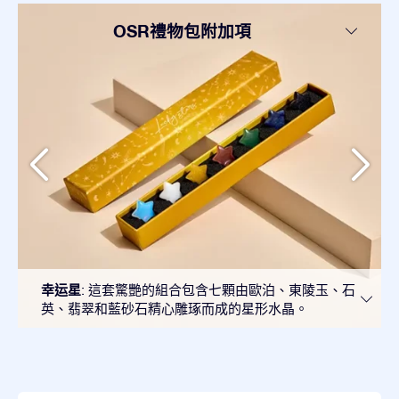
OSR禮物包附加項
幸运星
: 這套驚艷的組合包含七顆由歐泊、東陵玉、石
英、翡翠和藍砂石精心雕琢而成的星形水晶。