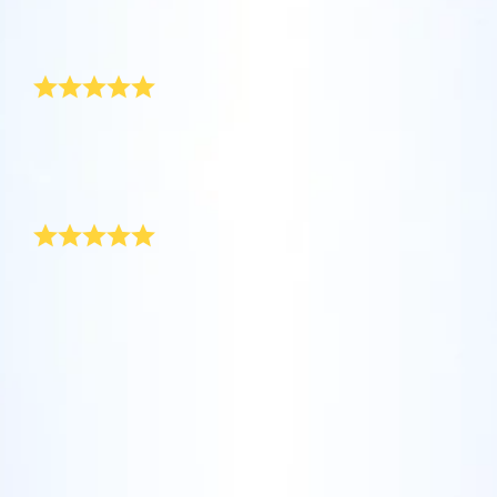
坐在您舒適的家中，利用One Million Stars應
Star Register (OSR)命名一顆星並定制一個star
利用一個獨特的星星代碼精確定位天空中一顆
用程序探索宇宙。這是一個從您的網站瀏覽器
page，以為朋友、親人或同事送上一份永遠難
一份真正屬於母親的禮物！
特別命名的星星，或是根據自己的位置瀏覽星
使用OSR Starsaver，讓您的星星與您近在咫
進行星際旅行的歷史性的飛躍。One Million
忘的禮物。寫下一句歡迎辭、上傳照片，等
座。
尺。將您的星星設置為手機或電腦壁紙，让你
Stars 應用程序使您能夠觀看一百萬顆星星，
等。
使用 OSR推出的“帶我飛向星星 VR應用程序”
的屏幕閃閃发光！使用新的OSR Starsaver，
包括天文學家命名的星星，以及在Online Star
母親節是為母親挑選特別賀禮的日子。 為了媽媽，我拼
阅读全文
訪問行星，了解夜空中的 88 個星座。玩一玩
了命去找真正屬於母親的賀禮。 我今年送給媽媽的禮物
隨時觀賞你的星星。
阅读全文
Register (OSR)個性化的星星。在宇宙中飛
是一束花，附在「星星註冊網」貼心準備的禮袋旁邊。
“連接星星”遊戲，解鎖每個星座的信息。飛到
行，在3D中體驗宇宙星辰！
最新奇的母親節禮物
阅读全文
屬於您自己的那顆星星，查看詳細信息並與您
AppStore (iOS)
Play Store (安卓)
预览Star Page
所愛的人分享。適用於iOS 和Android的免費移
阅读全文
每年都要過母親節，要找一份新奇的母親節禮物著實是
動 VR 應用程序。 立即下載應用程序，飛向星
艱鉅的任務。 在 OSR，你可以搜尋獨一無二的星星座
预览OSR Starsaver
空！
標，然後用「母親」 (或岳母、婆婆) 的名字幫星星命
訪問One Million Stars
名。 而且過程不費吹灰之力！ 禮袋包含一紙證書，記
載星星獨一無二的座標。 送出這份耀眼的母親節禮物之
後，我媽媽覺得驚喜萬分！
在VR中探索宇宙