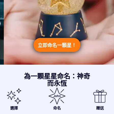
立即命名一顆星！
為一顆星星命名：神奇
而永恆
選擇
命名
贈送