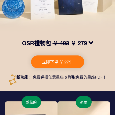
OSR禮物包
￥ 403
￥ 279
我們推出了讓人眼前一亮的 OSR禮物包！這款禮物包括
一個精美的信封、寄往您的收貨地址的個性化文檔、電子
立即下單 ￥ 279 !
文件以及免費應用程序。這是一種向親友贈送永恒禮物的
神奇方式。
新功能：
免費選擇任意星座 & 獲取免費的星座PDF！
數位的
豪華