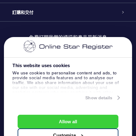
博客
OSR禮物包
星星注册
訂購和交付
OSR Star Finder App
常見問題解答
Super Star 禮物
客戶登錄
免費訂閱我們的通訊和產品最新消息
個性化的Star Page
評論
OSR 禮物卡
付款資訊
One Million Stars
This website uses cookies
公司禮品
配送信息
We use cookies to personalise content and ads, to
provide social media features and to analyse our
OSR Starsaver
traffic. We also share information about your use of
退貨政策
our site with our social media, advertising and
analytics partners who may combine it with other
information that you’ve provided to them or that
Show details
帶我飛向星星 VR 應用程序
they’ve collected from your use of their services.
個星座
Online Star Register BV
- Laan van de Maagd 83, 7324
BT Apeldoorn, The Netherlands
Allow all
客戶服務:
help@osr.org
KVK: 60333553, VAT: NL 8538.62.722B01
Customize
One Million Stars