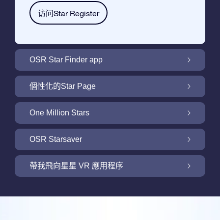
访问Star Register
OSR Star Finder app
利用OSR Star Finder App在夜空中找到屬於
個性化的Star Page
你的那顆星
利用免費的Star Page個性化您的Star Gift
One Million Stars
One Million Stars: 探索銀河系鄰近地區
OSR Starsaver
用 OSR Starsaver點亮您的螢幕
帶我飛向星星 VR 應用程序
Online Star Register為iOS和安卓用戶提供了
一款查找夜空中星星和星座的免費手機軟體。
帶我飛向星星 VR 應用程序
購買任何star gift即可獲得Online Star Register
利用Star Finder App命名和查找一顆在Online
提供的一個免費Star Page。通過利用Online
評論
Star Register (OSR)註冊的星星則更簡單些。