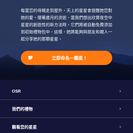
每當您的母親走到屋外，天上的星星會提醒她您對
她的愛。隨著歲月的流逝，當我們想出欣賞夜空中
星星的創造性的新方法時，它們將被自動免費添加
到初始禮物包中，這樣，她將能夠與朋友和親人一
起分享她的那顆星星。
立即命名一顆星！
OSR
客戶服務
我們的禮物
聯繫我們
Online Star禮物
觀看您的星星