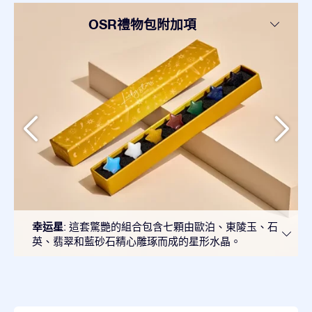
OSR禮物包附加項
幸运星
: 這套驚艷的組合包含七顆由歐泊、東陵玉、石
英、翡翠和藍砂石精心雕琢而成的星形水晶。