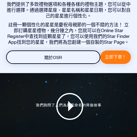
我們提供了多款禮物選項和各種各樣的禮物主題，您可以從中
進行選擇。通過選擇星座、星星名稱和星星日期，您可以對自
己的星星進行個性化。
註冊一顆個性化的星星是慶祝母親節的一個不錯的方法！ 立
即訂購星星禮物，幾分鐘之內，您就可以在Online Star
Register中查找到這顆星星了，您可以使用我們的Star Finder
App找到您的星星，我們將為您創建一個自製的Star Page。
立即下單！
關於OSR