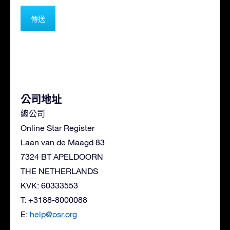
公司地址
總公司
Online Star Register
Laan van de Maagd 83
7324 BT APELDOORN
THE NETHERLANDS
KVK: 60333553
T: +3188-8000088
E:
help@osr.org