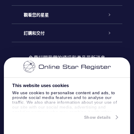
聯繫我們
Online Star禮物
觀看您的星星
博客
OSR禮物包
星星注册
訂購和交付
OSR Star Finder App
常見問題解答
Super Star 禮物
客戶登錄
免費訂閱我們的通訊和產品最新消息
個性化的Star Page
評論
OSR 禮物卡
付款資訊
One Million Stars
This website uses cookies
公司禮品
配送信息
We use cookies to personalise content and ads, to
provide social media features and to analyse our
OSR Starsaver
traffic. We also share information about your use of
退貨政策
our site with our social media, advertising and
analytics partners who may combine it with other
information that you’ve provided to them or that
Show details
帶我飛向星星 VR 應用程序
they’ve collected from your use of their services.
個星座
Online Star Register BV
- Laan van de Maagd
83, 7324 BT Apeldoorn, The Netherlands