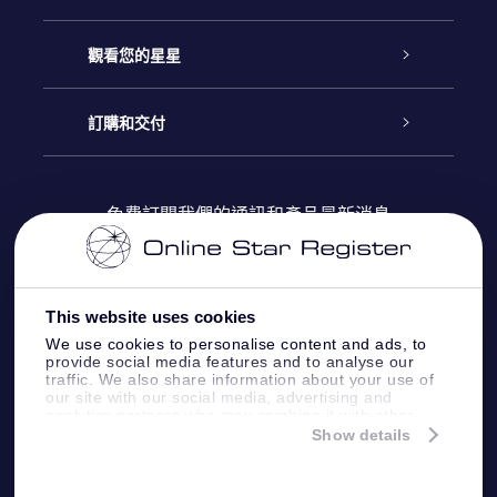
聯繫我們
Online Star禮物
觀看您的星星
博客
OSR禮物包
星星注册
訂購和交付
OSR Star Finder App
常見問題解答
Super Star 禮物
客戶登錄
免費訂閱我們的通訊和產品最新消息
個性化的Star Page
評論
OSR 禮物卡
付款資訊
One Million Stars
This website uses cookies
公司禮品
配送信息
We use cookies to personalise content and ads, to
provide social media features and to analyse our
OSR Starsaver
traffic. We also share information about your use of
退貨政策
our site with our social media, advertising and
analytics partners who may combine it with other
information that you’ve provided to them or that
Show details
帶我飛向星星 VR 應用程序
they’ve collected from your use of their services.
個星座
Online Star Register BV
- Laan van de Maagd
83, 7324 BT Apeldoorn, The Netherlands