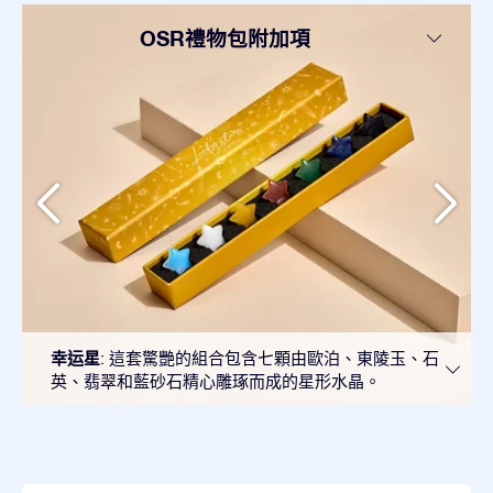
OSR禮物包附加項
幸运星
: 這套驚艷的組合包含七顆由歐泊、東陵玉、石
英、翡翠和藍砂石精心雕琢而成的星形水晶。