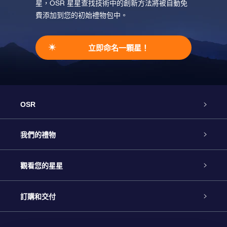
星，OSR 星星查找技術中的創新方法將被自動免
費添加到您的初始禮物包中。
立即命名一顆星！
OSR
客戶服務
我們的禮物
聯繫我們
Online Star禮物
觀看您的星星
博客
OSR禮物包
星星注册
訂購和交付
OSR Star Finder App
常見問題解答
Super Star 禮物