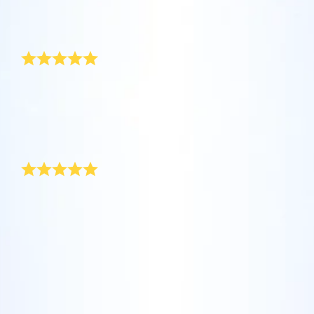
評論
Star Register (OSR)註冊的星星則更簡單些。
坐在您舒適的家中，利用One Million Stars應
Star Register (OSR)命名一顆星並定制一個star
利用一個獨特的星星代碼精確定位天空中一顆
用程序探索宇宙。這是一個從您的網站瀏覽器
page，以為朋友、親人或同事送上一份永遠難
新年快樂！
特別命名的星星，或是根據自己的位置瀏覽星
使用OSR Starsaver，讓您的星星與您近在咫
進行星際旅行的歷史性的飛躍。One Million
忘的禮物。寫下一句歡迎辭、上傳照片，等
座。
尺。將您的星星設置為手機或電腦壁紙，让你
Stars 應用程序使您能夠觀看一百萬顆星星，
等。
使用 OSR推出的“帶我飛向星星 VR應用程序”
的屏幕閃閃发光！使用新的OSR Starsaver，
包括天文學家命名的星星，以及在Online Star
今年年底，老闆為我們這個部門準備了一份特別的新年
阅读全文
訪問行星，了解夜空中的 88 個星座。玩一玩
禮物，所有人收到後都很驚喜。 她在「星星註冊網」幫
隨時觀賞你的星星。
阅读全文
Register (OSR)個性化的星星。在宇宙中飛
每個人註冊星星，並在證書上了寫了一段私人訊息。 大
“連接星星”遊戲，解鎖每個星座的信息。飛到
行，在3D中體驗宇宙星辰！
家都覺得這是一份新奇的新年禮物。
阅读全文
屬於您自己的那顆星星，查看詳細信息並與您
AppStore (iOS)
獨一無二的新年禮物
Play Store (安卓)
预览Star Page
所愛的人分享。適用於iOS 和Android的免費移
阅读全文
動 VR 應用程序。 立即下載應用程序，飛向星
在星星註冊網，你可以找到理想的新年禮物。 為了慶祝
预览OSR Starsaver
空！
新年向空中燃放煙火時，不妨也為自己添購一份星星之
訪問One Million Stars
禮吧。 有了「星星註冊網」，你可以送出獨一無二又個
性化的永恆新年禮物。
在VR中探索宇宙