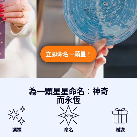
立即命名一顆星！
為一顆星星命名：神奇
而永恆
選擇
命名
贈送