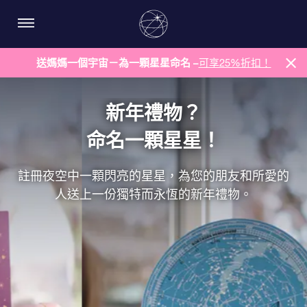
送媽媽一個宇宙－為一顆星星命名 –
可享25%折扣！
新年禮物？
命名一顆星星！
註冊夜空中一顆閃亮的星星，為您的朋友和所愛的
人送上一份獨特而永恆的新年禮物。