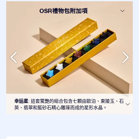
OSR禮物包附加項
幸运星
: 這套驚艷的組合包含七顆由歐泊、東陵玉、石
英、翡翠和藍砂石精心雕琢而成的星形水晶。