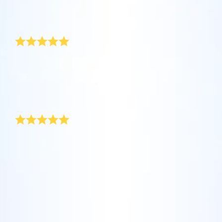
評論
Star Register (OSR)註冊的星星則更簡單些。
坐在您舒適的家中，利用One Million Stars應
Star Register (OSR)命名一顆星並定制一個star
利用一個獨特的星星代碼精確定位天空中一顆
用程序探索宇宙。這是一個從您的網站瀏覽器
page，以為朋友、親人或同事送上一份永遠難
新年快樂！
特別命名的星星，或是根據自己的位置瀏覽星
使用OSR Starsaver，讓您的星星與您近在咫
進行星際旅行的歷史性的飛躍。One Million
忘的禮物。寫下一句歡迎辭、上傳照片，等
座。
尺。將您的星星設置為手機或電腦壁紙，让你
Stars 應用程序使您能夠觀看一百萬顆星星，
等。
使用 OSR推出的“帶我飛向星星 VR應用程序”
的屏幕閃閃发光！使用新的OSR Starsaver，
包括天文學家命名的星星，以及在Online Star
今年年底，老闆為我們這個部門準備了一份特別的新年
阅读全文
訪問行星，了解夜空中的 88 個星座。玩一玩
禮物，所有人收到後都很驚喜。 她在「星星註冊網」幫
隨時觀賞你的星星。
阅读全文
Register (OSR)個性化的星星。在宇宙中飛
每個人註冊星星，並在證書上了寫了一段私人訊息。 大
“連接星星”遊戲，解鎖每個星座的信息。飛到
行，在3D中體驗宇宙星辰！
家都覺得這是一份新奇的新年禮物。
阅读全文
屬於您自己的那顆星星，查看詳細信息並與您
AppStore (iOS)
獨一無二的新年禮物
Play Store (安卓)
预览Star Page
所愛的人分享。適用於iOS 和Android的免費移
阅读全文
動 VR 應用程序。 立即下載應用程序，飛向星
在星星註冊網，你可以找到理想的新年禮物。 為了慶祝
预览OSR Starsaver
空！
新年向空中燃放煙火時，不妨也為自己添購一份星星之
訪問One Million Stars
禮吧。 有了「星星註冊網」，你可以送出獨一無二又個
性化的永恆新年禮物。
在VR中探索宇宙