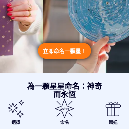
立即命名一顆星！
為一顆星星命名：神奇
而永恆
選擇
命名
贈送