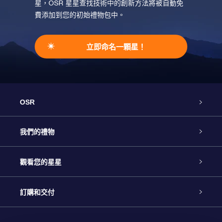
星，OSR 星星查找技術中的創新方法將被自動免
費添加到您的初始禮物包中。
立即命名一顆星！
OSR
客戶服務
我們的禮物
聯繫我們
Online Star禮物
觀看您的星星
博客
OSR禮物包
星星注册
訂購和交付
OSR Star Finder App
常見問題解答
Super Star 禮物