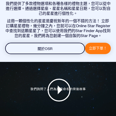
我們提供了多款禮物選項和各種各樣的禮物主題，您可以從中
進行選擇。通過選擇星座、星星名稱和星星日期，您可以對自
己的星星進行個性化。
註冊一顆個性化的星星是慶祝新年的一個不錯的方法！ 立即
訂購星星禮物，幾分鐘之內，您就可以在Online Star Register
中查找到這顆星星了，您可以使用我們的Star Finder App找到
您的星星，我們將為您創建一個自製的Star Page。
立即下單！
關於OSR