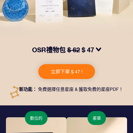
OSR禮物包
$ 62
$ 47
我們推出了讓人眼前一亮的 OSR禮物包！這款禮物包括
一個精美的信封、寄往您的收貨地址的個性化文檔、電子
立即下單 $ 47 !
文件以及免費應用程序。這是一種向親友贈送永恒禮物的
神奇方式。
新功能：
免費選擇任意星座 & 獲取免費的星座PDF！
數位的
豪華