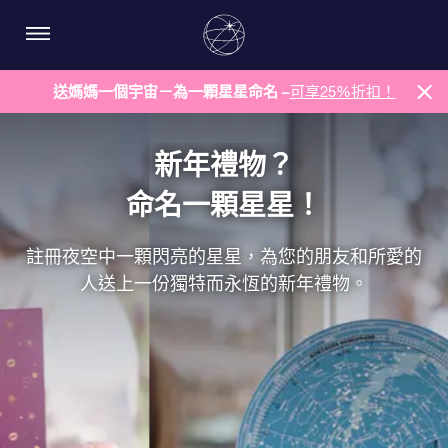
送媽媽一個宇宙－為一顆星星命名 –
可享25%折扣！
新年禮物？
命名一顆星星！
註冊夜空中一顆閃亮的星星，為您的朋友和所愛的
人送上一份獨特而永恆的新年禮物。