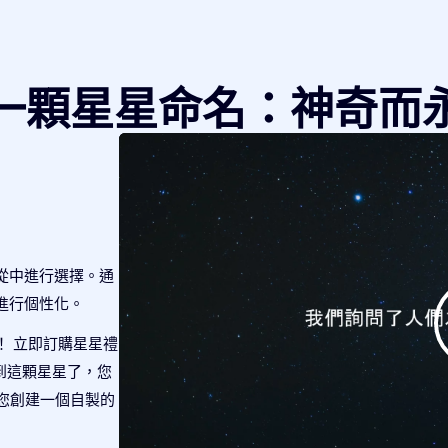
一顆星星命名：神奇而
從中進行選擇。通
進行個性化。
！ 立即訂購星星禮
查找到這顆星星了，您
將為您創建一個自製的