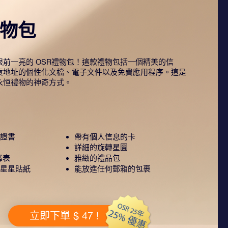
禮物包
前一亮的 OSR禮物包！這款禮物包括一個精美的信
貨地址的個性化文檔、電子文件以及免費應用程序。這是
永恒禮物的神奇方式。
證書
帶有個人信息的卡
詳細的旋轉星圖
釋表
雅緻的禮品包
星星貼紙
能放進任何郵箱的包裹
立即下單 $ 47 !