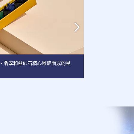
英、翡翠和藍砂石精心雕琢而成的星
相框
: 這款相框