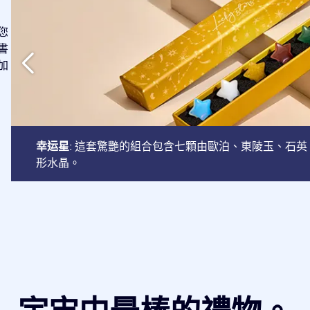
您
書
加
幸运星
: 這套驚艷的組合包含七顆由歐泊、東陵玉、石
形水晶。