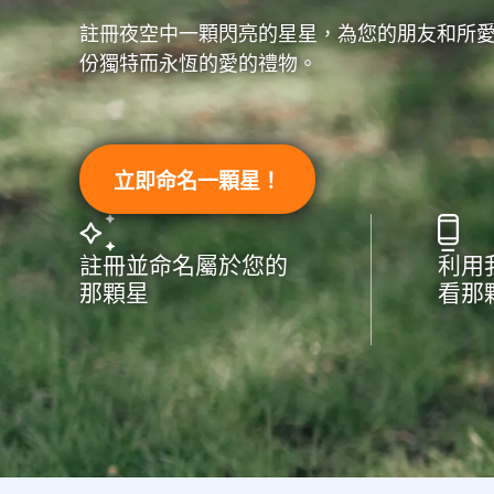
註冊夜空中一顆閃亮的星星，為您的朋友和所
份獨特而永恆的愛的禮物。
立即命名一顆星！
註冊並命名屬於您的
利用
那顆星
看那