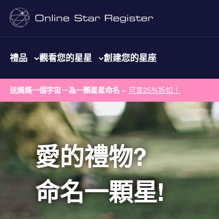
禮品
觀看您的星星
創建您的星座
送媽媽一個宇宙－為一顆星星命名 –
可享25%折扣！
愛的禮物?
命名一顆星!