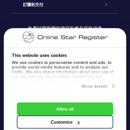
博客
OSR禮物包
星星注册
訂購和交付
OSR Star Finder App
常見問題解答
Super Star 禮物
客戶登錄
免費訂閱我們的通訊和產品最新消息
個性化的Star Page
評論
OSR 禮物卡
付款資訊
One Million Stars
This website uses cookies
公司禮品
配送信息
We use cookies to personalise content and ads, to
provide social media features and to analyse our
OSR Starsaver
traffic. We also share information about your use of
退貨政策
our site with our social media, advertising and
analytics partners who may combine it with other
information that you’ve provided to them or that
Show details
帶我飛向星星 VR 應用程序
they’ve collected from your use of their services.
個星座
Online Star Register BV
- Laan van de Maagd
83, 7324 BT Apeldoorn, The Netherlands
Allow all
客戶服務:
help@osr.org
KVK: 60333553, VAT: NL 8538.62.722B01
Customize
One Million Stars
新聞頁面
一般條款和條件
隱私政策和免責聲明