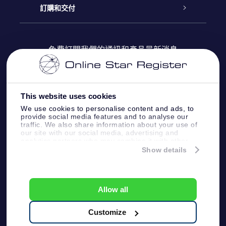
博客
OSR禮物包
星星注册
訂購和交付
OSR Star Finder App
常見問題解答
Super Star 禮物
客戶登錄
免費訂閱我們的通訊和產品最新消息
個性化的Star Page
評論
OSR 禮物卡
付款資訊
One Million Stars
This website uses cookies
公司禮品
配送信息
We use cookies to personalise content and ads, to
provide social media features and to analyse our
OSR Starsaver
traffic. We also share information about your use of
退貨政策
our site with our social media, advertising and
analytics partners who may combine it with other
information that you’ve provided to them or that
Show details
帶我飛向星星 VR 應用程序
they’ve collected from your use of their services.
個星座
Online Star Register BV
- Laan van de Maagd
83, 7324 BT Apeldoorn, The Netherlands
Allow all
客戶服務:
help@osr.org
KVK: 60333553, VAT: NL 8538.62.722B01
Customize
One Million Stars
新聞頁面
一般條款和條件
隱私政策和免責聲明