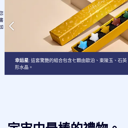
您
書
加
幸运星
: 這套驚艷的組合包含七顆由歐泊、東陵玉、石
形水晶。