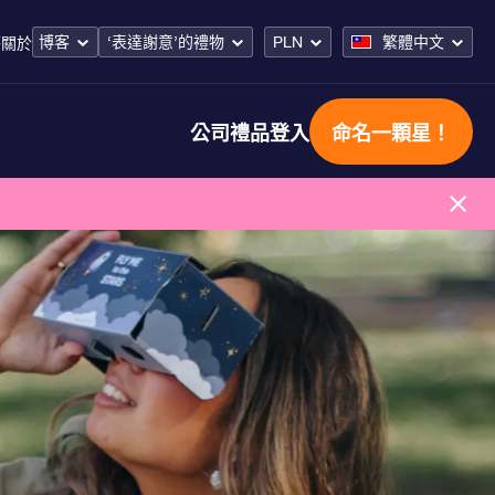
博客
‘表達謝意’的禮物
PLN
繁體中文
答
關於
公司禮品
登入
命名一顆星！