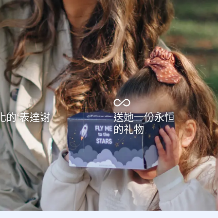
化的‘表達謝
送她一份永恒
的礼物