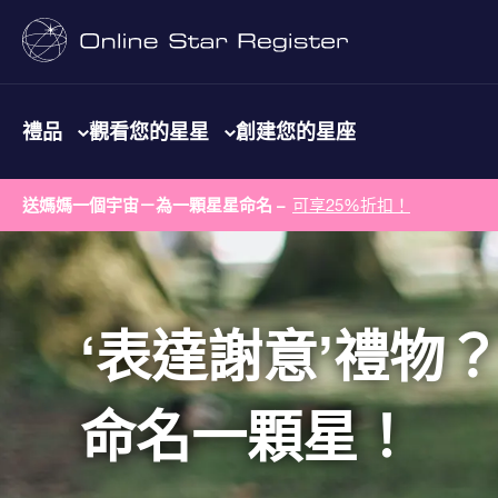
禮品
觀看您的星星
創建您的星座
送媽媽一個宇宙－為一顆星星命名 –
可享25%折扣！
‘表達謝意’禮物
命名一顆星！