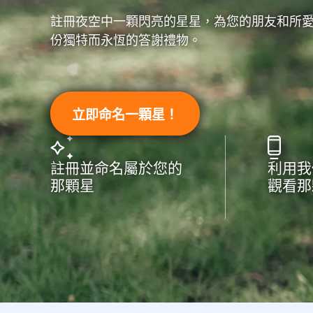
註冊夜空中一顆閃亮的星星，為您的朋友和所
份獨特而永恆的答謝禮物。
立即命名一顆星！
註冊並命名屬於您的
利用我
那顆星
觀看那