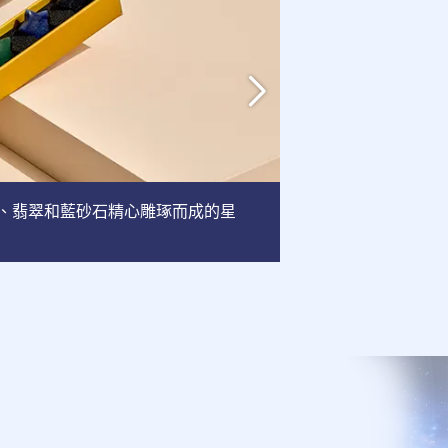
英、翡翠和藍砂石精心雕琢而成的星
相框
: 這款相框