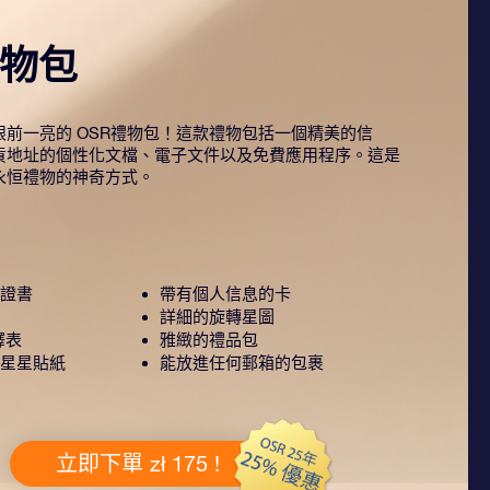
禮物包
前一亮的 OSR禮物包！這款禮物包括一個精美的信
貨地址的個性化文檔、電子文件以及免費應用程序。這是
永恒禮物的神奇方式。
證書
帶有個人信息的卡
詳細的旋轉星圖
釋表
雅緻的禮品包
星星貼紙
能放進任何郵箱的包裹
立即下單 zł 175 !