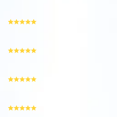
評論
Star Register (OSR)註冊的星星則更簡單些。
坐在您舒適的家中，利用One Million Stars應
Star Register (OSR)命名一顆星並定制一個star
利用一個獨特的星星代碼精確定位天空中一顆
用程序探索宇宙。這是一個從您的網站瀏覽器
page，以為朋友、親人或同事送上一份永遠難
漂亮
特別命名的星星，或是根據自己的位置瀏覽星
使用OSR Starsaver，讓您的星星與您近在咫
進行星際旅行的歷史性的飛躍。One Million
忘的禮物。寫下一句歡迎辭、上傳照片，等
座。
尺。將您的星星設置為手機或電腦壁紙，让你
Stars 應用程序使您能夠觀看一百萬顆星星，
等。
使用 OSR推出的“帶我飛向星星 VR應用程序”
的屏幕閃閃发光！使用新的OSR Starsaver，
包括天文學家命名的星星，以及在Online Star
為了感謝母親，我訂購了OSR禮物包。星星證書漂亮極
阅读全文
訪問行星，了解夜空中的 88 個星座。玩一玩
了，在不久的將來我還會為另一顆星星命名！
隨時觀賞你的星星。
阅读全文
Register (OSR)個性化的星星。在宇宙中飛
一份令人讚歎的禮物
“連接星星”遊戲，解鎖每個星座的信息。飛到
行，在3D中體驗宇宙星辰！
阅读全文
屬於您自己的那顆星星，查看詳細信息並與您
AppStore (iOS)
Play Store (安卓)
预览Star Page
所愛的人分享。適用於iOS 和Android的免費移
阅读全文
精美的禮物，漂亮的設計。這是送給鄰居的一份很棒的
禮物！
動 VR 應用程序。 立即下載應用程序，飛向星
對服務非常滿意
预览OSR Starsaver
空！
訪問One Million Stars
我對服務感到非常滿意。禮物包發貨很及時，我用Star
Finder應用程序找到了那颗星。非常感谢！
她一定會喜歡上它
在VR中探索宇宙