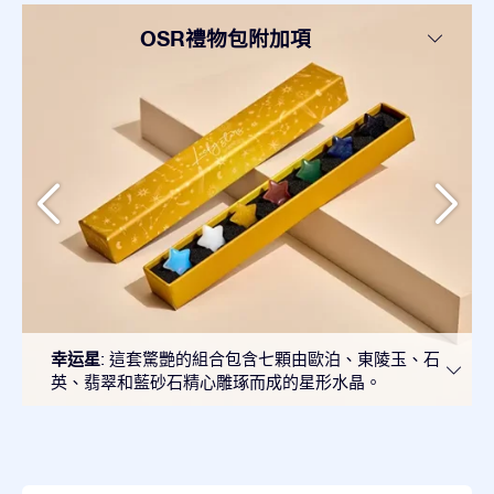
OSR禮物包附加項
幸运星
: 這套驚艷的組合包含七顆由歐泊、東陵玉、石
英、翡翠和藍砂石精心雕琢而成的星形水晶。