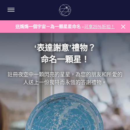
送媽媽一個宇宙－為一顆星星命名 –
可享25%折扣！
‘表達謝意’禮物？
命名一顆星！
註冊夜空中一顆閃亮的星星，為您的朋友和所愛的
人送上一份獨特而永恆的答謝禮物。