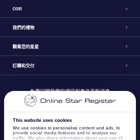
OSR
客戶服務
我們的禮物
聯繫我們
Online Star禮物
觀看您的星星
博客
OSR禮物包
星星注册
訂購和交付
OSR Star Finder App
常見問題解答
Super Star 禮物
客戶登錄
免費訂閱我們的通訊和產品最新消息
個性化的Star Page
評論
OSR 禮物卡
付款資訊
One Million Stars
This website uses cookies
公司禮品
配送信息
We use cookies to personalise content and ads, to
provide social media features and to analyse our
OSR Starsaver
traffic. We also share information about your use of