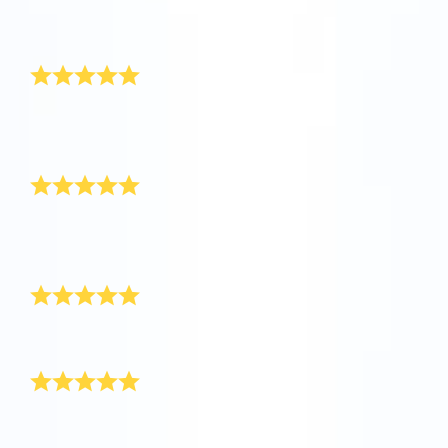
我為妈妈訂購了Super Star禮物。她非常喜欢這份禮
AppStore (iOS)
Play Store (安卓)
物！
值得等待
這是一份漂亮而充滿魔力的禮物！交貨稍微有點慢，但
真的沒有白等。
溫馨感人
我已經為好幾個人命名過星星，看到他們收到禮物時欣
喜的表情真讓人高興。
交貨準時
貨很快就收到了，裝在一個漂亮的藍色信封裡。
表達謝意的禮物
對於一個已經擁有一切的人，你該送什么禮物呢？答案
就是：送一颗星星！爸爸對OSR禮物包非常满意。太謝