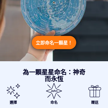
立即命名一顆星！
為一顆星星命名：神奇
而永恆
選擇
命名
贈送