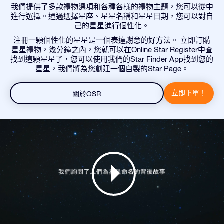
我們提供了多款禮物選項和各種各樣的禮物主題，您可以從中
進行選擇。通過選擇星座、星星名稱和星星日期，您可以對自
己的星星進行個性化。
注冊一顆個性化的星星是一個表達謝意的好方法。 立即訂購
星星禮物，幾分鐘之內，您就可以在Online Star Register中查
找到這顆星星了，您可以使用我們的Star Finder App找到您的
星星，我們將為您創建一個自製的Star Page。
立即下單！
關於OSR