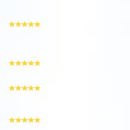
评论
Star Register (OSR)注册的星星则更简单些。
坐在您舒适的家中，利用One Million Stars应
Online Star Register (OSR)命名一颗星并定制
利用一个独特的星星代码精确定位天空中一颗
用程序探索宇宙。这是一个从您的网站浏览器
一个star page，以为朋友、亲人或同事送上一
表达谢意的礼物
特别命名的星星，或是根据自己的位置浏览星
使用OSR Starsaver，让您的星星与您近在咫
进行星际旅行的历史性的飞跃。One Million
份永远难忘的礼物。写下一句欢迎辞、上传照
座。
尺。将您的星星设置为手机或电脑壁纸，让你
Stars 应用程序使您能够观看一百万颗星星，
片，等等。
的屏幕闪闪发光！使用新的OSR Starsaver，
包括天文学家命名的星星，以及在Online Star
对于一个已经拥有一切的人，你该送什么礼物呢？答案
使用 OSR推出的“带我飞向星星 VR 应用程序”
閱讀全文
就是：送一颗星星！爸爸对OSR礼物包非常满意。太谢
随时观赏你的星星。
閱讀全文
Register (OSR)个性化的星星。在宇宙中飞
访问行星，了解夜空中的 88 个星座。 玩一玩
谢你们了。
行，在3D中体验宇宙星辰！
“连接星星”游戏，解锁每个星座的信息。飞到
交货准时
閱讀全文
AppStore (iOS)
属于您自己的那颗星星，查看详细信息并与您
Play Store (安卓)
預覽Star Page
閱讀全文
所爱的人分享。适用于 iOS 和 Android的免费
货很快就收到了，装在一个漂亮的蓝色信封里。
移动 VR 应用程序。 立即下载应用程序，飞向
温馨感人
預覽OSR Starsaver
星空！
访问One Million Stars
我已经为好几个人命名过星星，看到他们收到礼物时欣
在VR中探索宇宙
喜的表情真让人高兴。
值得等待
AppStore (iOS)
Play Store (安卓)