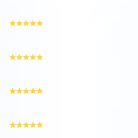
这是一份漂亮而充满魔力的礼物！交货稍微有点慢，但
真的没有白等。
她绝对喜欢
我为妈妈订购了Super Star礼物。她非常喜欢这份礼
物！
对服务非常满意
我对服务感到非常满意。礼物包发货很及时，我用Star
Finder应用程序找到了那颗星。非常感谢！
一份令人赞叹的礼物
精美的礼物，漂亮的设计。这是送给邻居的一份很棒的
礼物！
漂亮
为了感谢母亲，我订购了OSR礼物包。星星证书漂亮极