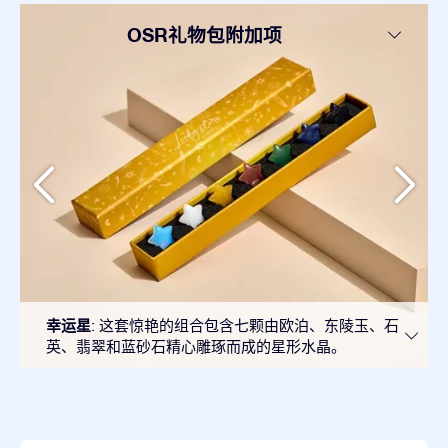
OSR礼物包附加项
幸运星
: 这套惊艳的组合包含七颗由欧泊、东陵玉、石
英、翡翠和蓝砂石精心雕琢而成的星形水晶。