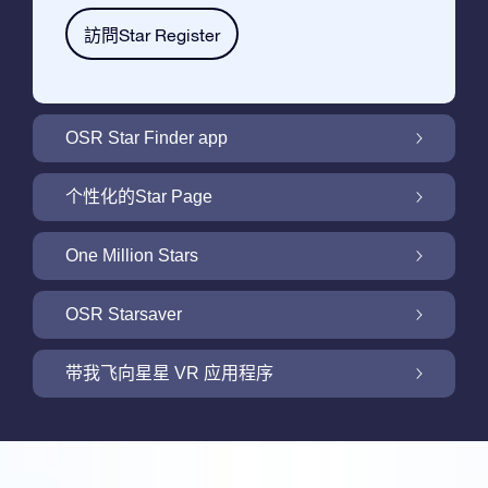
訪問Star Register
OSR Star Finder app
利用OSR Star Finder App在夜空中找到属于
个性化的Star Page
你的那颗星
利用免费的Star Page个性化您的Star Gift
One Million Stars
One Million Stars: 探索银河系邻近地区
OSR Starsaver
用 OSR Starsaver点亮您的屏幕
带我飞向星星 VR 应用程序
Online Star Register为iOS和安卓用户提供了
一款查找夜空中星星和星座的免费手机软件。
新功能：使用我们的VR 应用程序开启飞向星
购买任何star gift 即可获得Online Star
空之旅
利用Star Finder App命名和查找一颗在Online
Register提供的一个免费Star Page。通过利用