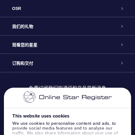
OSR
客户服务
我们的礼物
联系我们
Online Star礼物
观看您的星星
Online Star Register
博客
OSR 礼物包
订购和交付
OSR Star Finder App
常见问题解答
Super Star礼物
客户登录
免费订阅我们的通讯和产品最新消息
个性化的Star Page
评论
OSR 礼物卡
付款信息
One Million Stars
This website uses cookies
公司礼品
配送信息
We use cookies to personalise content and ads, to
provide social media features and to analyse our
OSR Starsaver
traffic. We also share information about your use of