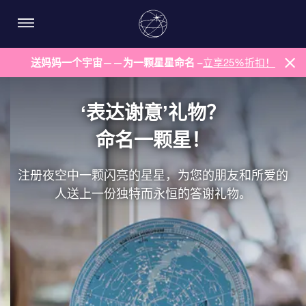
送妈妈一个宇宙——为一颗星星命名 –
立享25%折扣！
‘表达谢意’礼物？
命名一颗星！
注册夜空中一颗闪亮的星星，为您的朋友和所爱的
人送上一份独特而永恒的答谢礼物。