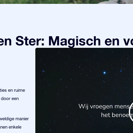
n Ster: Magisch en v
ies en ruime
r door een
eweldige manier
nnen enkele