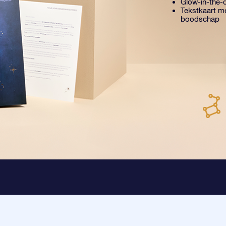
Glow-in-the-d
Tekstkaart me
boodschap