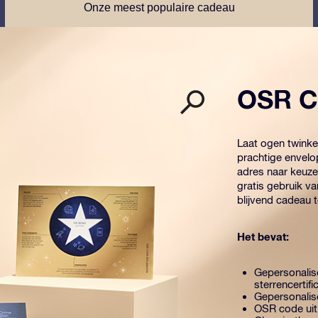
Onze meest populaire cadeau
OSR C
Laat ogen twink
prachtige envelo
adres naar keuze
gratis gebruik v
blijvend cadeau 
Het bevat:
Gepersonalis
sterrencertifi
Gepersonalise
OSR code uit