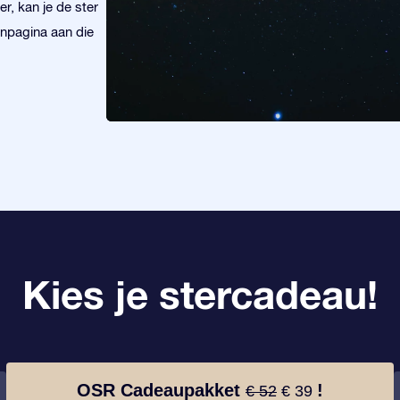
r, kan je de ster
enpagina aan die
Kies je stercadeau!
OSR Cadeaupakket
!
€ 52
€ 39