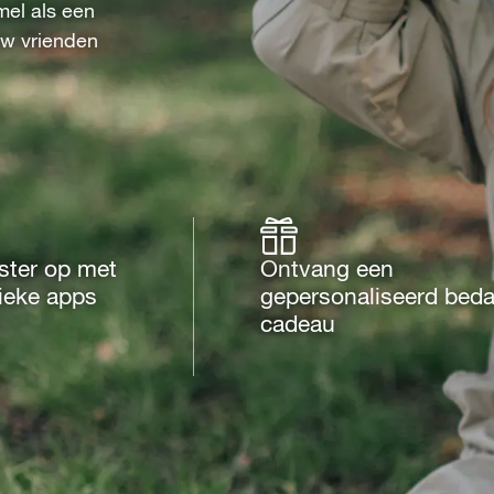
mel als een
uw vrienden
ster op met
Ontvang een
ieke apps
gepersonaliseerd bed
cadeau