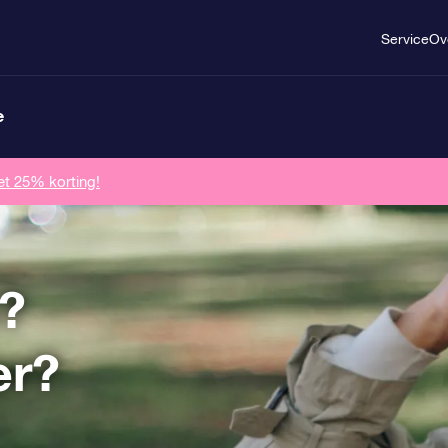
Service
Ov
e
et 25% korting!
?
er?