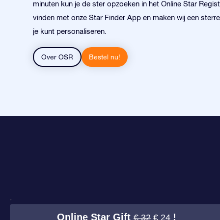
minuten kun je de ster opzoeken in het Online Star Registe
vinden met onze Star Finder App en maken wij een sterr
je kunt personaliseren.
Over OSR
Bestel nu!
Online Star Gift
!
€ 32
€ 24