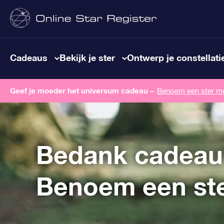
Cadeaus
Bekijk je ster
Ontwerp je constellati
Geef je moeder het universum cadeau –
Benoem een ​​ster m
Bedank cadeau
Benoem een st