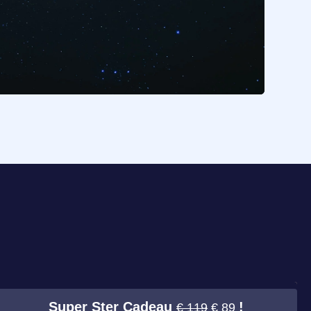
Super Ster Cadeau
!
€ 119
€ 89