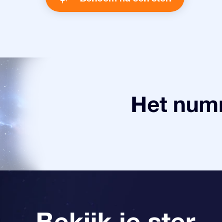
Het numm
Bekijk je ster