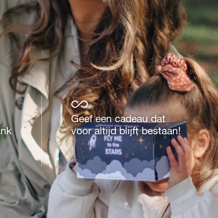
Geef een cadeau dat
ank
voor altijd blijft bestaan!