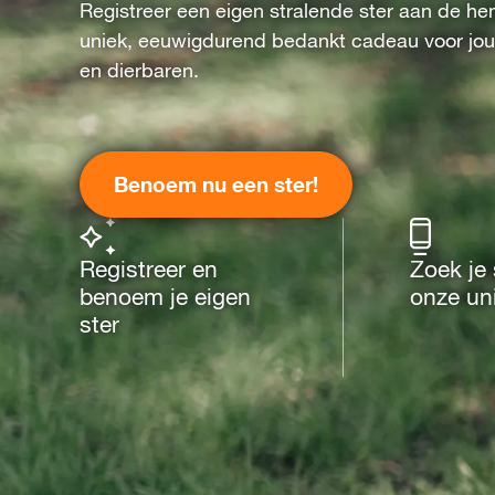
Registreer een eigen stralende ster aan de he
uniek, eeuwigdurend bedankt cadeau voor jo
en dierbaren.
Benoem nu een ster!
Registreer en
Zoek je 
benoem je eigen
onze un
ster