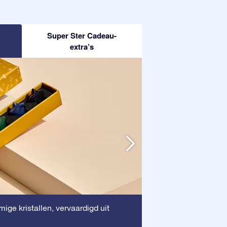
Super Ster Cadeau-
extra’s
Houten lijst
ige kristallen, vervaardigd uit
: Deze
waardevolle docum