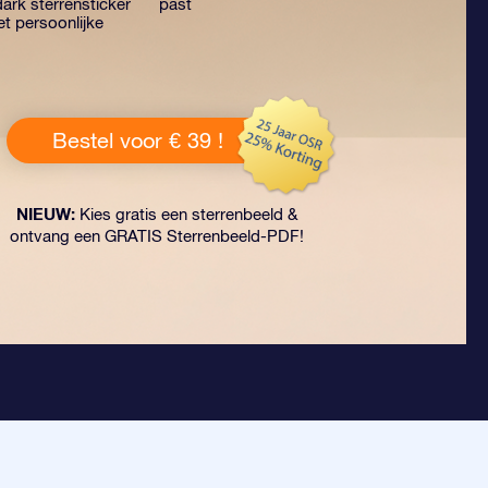
ark sterrensticker
past
t persoonlijke
Bestel voor € 39 !
NIEUW:
Kies gratis een sterrenbeeld &
ontvang een GRATIS Sterrenbeeld-PDF!