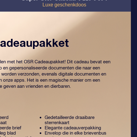
Luxe geschenkdoos
adeaupakket
elen met het OSR Cadeaupakket! Dit cadeau bevat een
p en gepersonaliseerde documenten die naar een
 worden verzonden, evenals digitale documenten en
an onze apps. Het is een magische manier om een
te geven aan vrienden en dierbaren.
eerd
Gedetailleerde draaibare
caat
sterrenkaart
erde brief
Elegante cadeauverpakking
leg blad
Envelop die in elke brievenbus