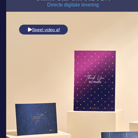
Directe digitale levering
Speel video af