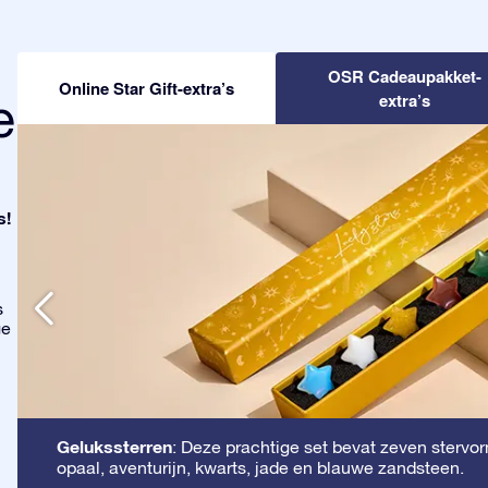
OSR Cadeaupakket-
Online Star Gift-extra’s
e
extra’s
s!
s
ge
Gelukssterren
: Deze prachtige set bevat zeven stervorm
opaal, aventurijn, kwarts, jade en blauwe zandsteen.