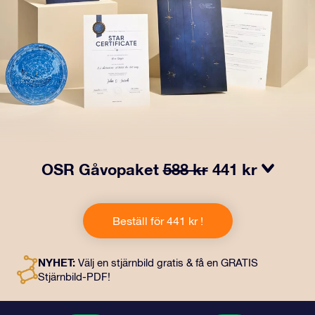
OSR Gåvopaket
588 kr
441 kr
Få ögon att tindra med vårt OSR- Gåvopaket! I denna
gåva ingår ett vackert kuvert och personliga dokument
Beställ för 441 kr !
som skickas till en adress som du väljer, samt digitala
dokument och fri användning av våra appar. Det är ett
magiskt sätt att ge en evig gåva till vänner och nära och
NYHET:
Välj en stjärnbild gratis & få en GRATIS
kära.
Stjärnbild-PDF!