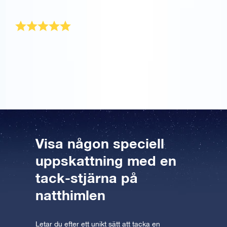
blått kuvert.
Tackgåva
Vad ger man en person som redan har allt…? En
stjärna! Min far är mycket nöjd med OSR-
gåvopaketet. Tack så mycket.
Visa någon speciell
uppskattning med en
tack-stjärna på
natthimlen
Letar du efter ett unikt sätt att tacka en