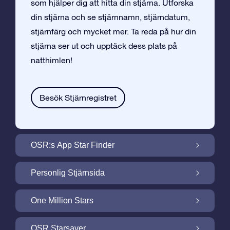
som hjälper dig att hitta din stjärna. Utforska
din stjärna och se stjärnnamn, stjärndatum,
stjärnfärg och mycket mer. Ta reda på hur din
stjärna ser ut och upptäck dess plats på
natthimlen!
Besök Stjärnregistret
OSR:s App Star Finder
Hitta Din Stjärna på Natthimlen med OSR:s
Personlig Stjärnsida
App Star Finder
Gör din Stjärngåva personlig med
One Million Stars
Stjärnsida som är gratis
One Million Stars: Utforska Vårt Galaktiska
OSR Starsaver