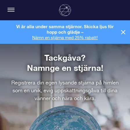
Vi är alla under samma stjärnor. Skicka ljus för
hopp och glädje –
Nämn en stjärna med 25% rabatt!
Tackgåva?
Namnge en stjärna!
Registrera din egen lysande stjärna på himlen
som en unik, evig uppskattningsgåva till dina
vänner och nära och kära.