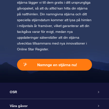
stjärna lägger vi till dem gratis i ditt ursprungliga
gåvopaket, så att du alltid kan hitta din stjärna
på natthimlen. Din namngivna stjärna och ditt
speciella stjärndatum kommer att lysa på himlen
i miljontals år framöver, vilket garanterar att din
tackgåva varar för evigt, medan nya
uppdateringar säkerställer att din stjärna
utvecklas tillsammans med nya innovationer i
Online Star Register.
Namnge en stjärna nu!
OSR
Kundtjänst
Våra gåvor