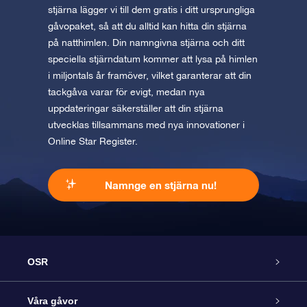
stjärna lägger vi till dem gratis i ditt ursprungliga
gåvopaket, så att du alltid kan hitta din stjärna
på natthimlen. Din namngivna stjärna och ditt
speciella stjärndatum kommer att lysa på himlen
i miljontals år framöver, vilket garanterar att din
tackgåva varar för evigt, medan nya
uppdateringar säkerställer att din stjärna
utvecklas tillsammans med nya innovationer i
Online Star Register.
Namnge en stjärna nu!
OSR
Kundtjänst
Våra gåvor