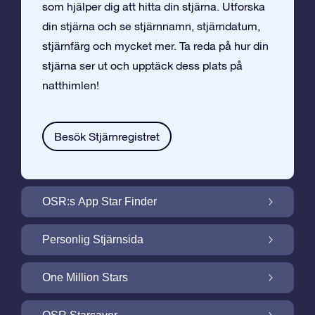
som hjälper dig att hitta din stjärna. Utforska
din stjärna och se stjärnnamn, stjärndatum,
stjärnfärg och mycket mer. Ta reda på hur din
stjärna ser ut och upptäck dess plats på
natthimlen!
Besök Stjärnregistret
OSR:s App Star Finder
Hitta Din Stjärna på Natthimlen med OSR:s
Personlig Stjärnsida
App Star Finder
Gör din Stjärngåva personlig med
One Million Stars
Stjärnsida som är gratis
One Million Stars: Utforska Vårt Galaktiska