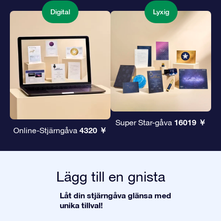
Digital
Lyxig
16019 ￥
Super Star-gåva
4320 ￥
Online-Stjärngåva
Lägg till en gnista
Låt din stjärngåva glänsa med
unika tillval!