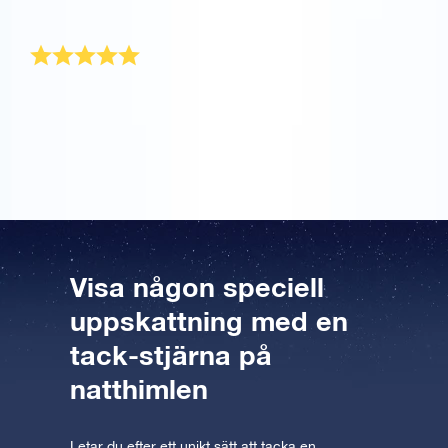
blått kuvert.
Tackgåva
Vad ger man en person som redan har allt…? En
stjärna! Min far är mycket nöjd med OSR-
gåvopaketet. Tack så mycket.
Visa någon speciell
uppskattning med en
tack-stjärna på
natthimlen
Letar du efter ett unikt sätt att tacka en