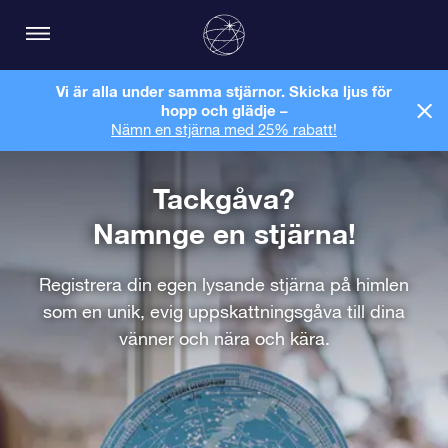
Vi är alla under samma stjärnor. Skicka ljus för
hopp och glädje –
Nämn en stjärna med 25% rabatt!
Tackgåva?
Namnge en stjärna!
Registrera din egen lysande stjärna på himlen
som en unik, evig uppskattningsgåva till dina
vänner och nära och kära.