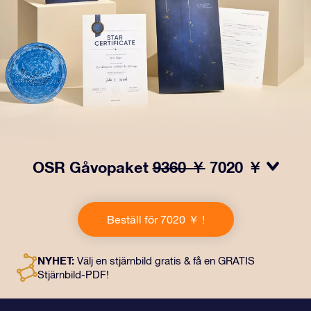
OSR Gåvopaket
9360 ￥
7020 ￥
Få ögon att tindra med vårt OSR- Gåvopaket! I denna
gåva ingår ett vackert kuvert och personliga dokument
Beställ för 7020 ￥ !
som skickas till en adress som du väljer, samt digitala
dokument och fri användning av våra appar. Det är ett
magiskt sätt att ge en evig gåva till vänner och nära och
NYHET:
Välj en stjärnbild gratis & få en GRATIS
kära.
Stjärnbild-PDF!