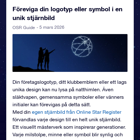
Föreviga din logotyp eller symbol i en
unik stjärnbild
- 5 mars 2026
OSR Guide
Din företagslogotyp, ditt klubbemblem eller ett lags
unika design kan nu lysa på natthimlen. Även
släktvapen, gemensamma symboler eller vänners
initialer kan förevigas på detta sätt.
Med din
egen stjärnbild från Online Star Register
förvandlas varje design till en helt unik stjärnbild.
Ett visuellt mästerverk som inspirerar generationer.
Varje milstolpe, minne eller symbol blir synlig och