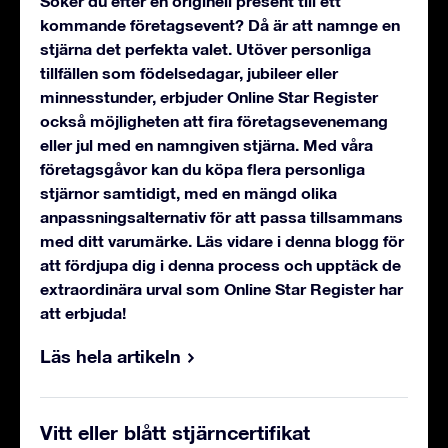
Söker du efter en originell present till ett
kommande företagsevent? Då är att namnge en
stjärna det perfekta valet. Utöver personliga
tillfällen som födelsedagar, jubileer eller
minnesstunder, erbjuder Online Star Register
också möjligheten att fira företagsevenemang
eller jul med en namngiven stjärna. Med våra
företagsgåvor kan du köpa flera personliga
stjärnor samtidigt, med en mängd olika
anpassningsalternativ för att passa tillsammans
med ditt varumärke. Läs vidare i denna blogg för
att fördjupa dig i denna process och upptäck de
extraordinära urval som Online Star Register har
att erbjuda!
Läs hela artikeln
Vitt eller blått stjärncertifikat