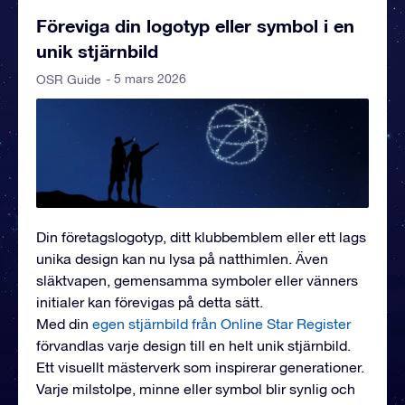
Föreviga din logotyp eller symbol i en
unik stjärnbild
- 5 mars 2026
OSR Guide
Din företagslogotyp, ditt klubbemblem eller ett lags
unika design kan nu lysa på natthimlen. Även
släktvapen, gemensamma symboler eller vänners
initialer kan förevigas på detta sätt.
Med din
egen stjärnbild från Online Star Register
förvandlas varje design till en helt unik stjärnbild.
Ett visuellt mästerverk som inspirerar generationer.
Varje milstolpe, minne eller symbol blir synlig och