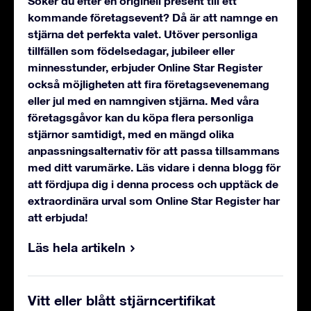
Söker du efter en originell present till ett
kommande företagsevent? Då är att namnge en
stjärna det perfekta valet. Utöver personliga
tillfällen som födelsedagar, jubileer eller
minnesstunder, erbjuder Online Star Register
också möjligheten att fira företagsevenemang
eller jul med en namngiven stjärna. Med våra
företagsgåvor kan du köpa flera personliga
stjärnor samtidigt, med en mängd olika
anpassningsalternativ för att passa tillsammans
med ditt varumärke. Läs vidare i denna blogg för
att fördjupa dig i denna process och upptäck de
extraordinära urval som Online Star Register har
att erbjuda!
Läs hela artikeln
Vitt eller blått stjärncertifikat