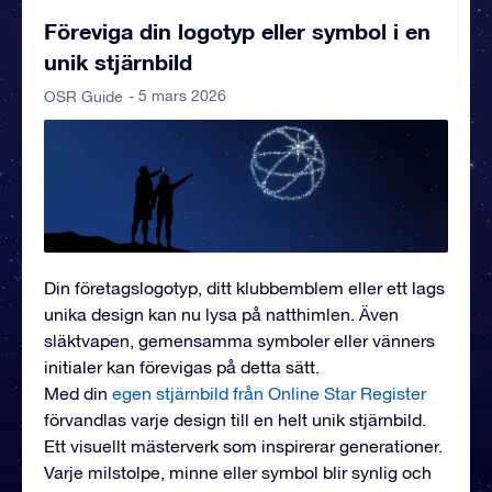
Föreviga din logotyp eller symbol i en
unik stjärnbild
- 5 mars 2026
OSR Guide
Din företagslogotyp, ditt klubbemblem eller ett lags
unika design kan nu lysa på natthimlen. Även
släktvapen, gemensamma symboler eller vänners
initialer kan förevigas på detta sätt.
Med din
egen stjärnbild från Online Star Register
förvandlas varje design till en helt unik stjärnbild.
Ett visuellt mästerverk som inspirerar generationer.
Varje milstolpe, minne eller symbol blir synlig och