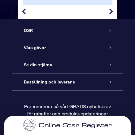
OSR
Kundtjänst
Våra gåvor
Kontakta oss
Online-Stjärngåva
Se din stjärna
Blogg
OSR Gåvopaket
Stjärnregiste
Beställning och leverans
Vanliga frågor
Super Star-gåva
OSR:s App Star Finder
Kundinloggning
Prenumerera på vårt GRATIS nyhetsbrev
för rabatter och produktuppdateringar
Recensioner
OSR Presentkort
Personlig Stjärnsida
Betalningsinformation
Företagspresenter
One Million Stars
Leveransinformation