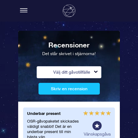
Recensioner
Det står skrivet i stjärnorna!
Välj ditt gåvotillfälle
Skriv en recension
Underbar present
Vackert 
OSR-gåvopaketet skickades
Jag gav 
väldigt snabbt! Det är en
underbar
underbar present till min
stjärncer
spresent
Vänskapsgåva
bästa vän.
följde m