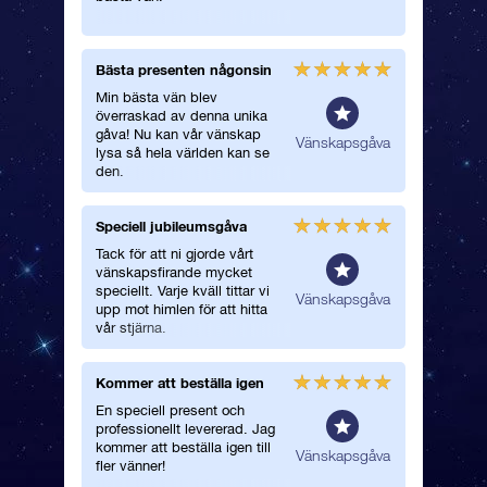
Bästa presenten någonsin
Fick en
Min bästa vän blev
Jag öve
överraskad av denna unika
vän med 
gåva! Nu kan vår vänskap
Hennes a
lmän
Vänskapsgåva
lysa så hela världen kan se
hon pac
den.
var ovärd
Speciell jubileumsgåva
En myck
Tack för att ni gjorde vårt
En mycke
vänskapsfirande mycket
en magis
speciellt. Varje kväll tittar vi
vän!
lmän
Vänskapsgåva
upp mot himlen för att hitta
vår stjärna.
Kommer att beställa igen
Perfekt
En speciell present och
Jag älsk
professionellt levererad. Jag
stjärnorn
kommer att beställa igen till
tyckte j
Vänskapsgåva
fler vänner!
perfekta 
vår vän