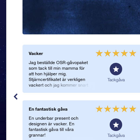
Vacker
Jag beställde OSR-gåvopaket
som tack till min mamma för
att hon hjälper mig.
Stjärncertifikatet är verkligen
Tackgåva
vackert och jag kommer snart
tillbaka för att namnge en ny
stjärna!
En fantastisk gåva
En underbar present och
designen är vacker. En
fantastisk gåva till våra
grannar!
Tackgåva