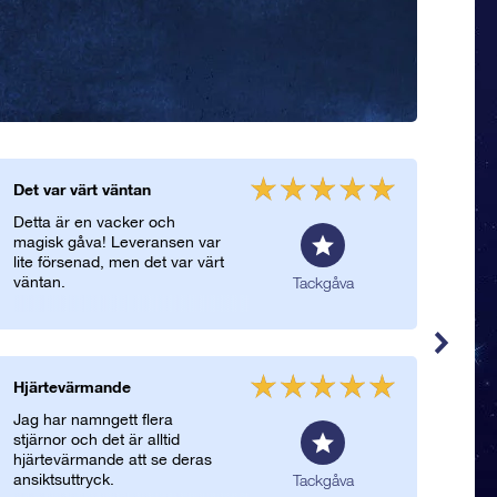
Det var värt väntan
Leve
Detta är en vacker och
Lev
magisk gåva! Leveransen var
och 
lite försenad, men det var värt
kuve
väntan.
Tackgåva
Hjärtevärmande
Tac
Jag har namngett flera
Vad
stjärnor och det är alltid
reda
hjärtevärmande att se deras
Min 
ansiktsuttryck.
OSR
Tackgåva