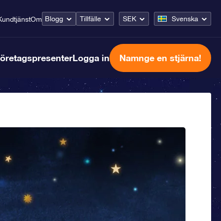
Blogg
Tillfälle
SEK
Svenska
Kundtjänst
Om
öretagspresenter
Logga in
Namnge en stjärna!