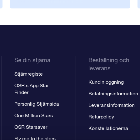
Se din stjärna
Beställning och
leverans
Stjärnregiste
Kundinloggning
OSR:s App Star
Finder
Betalningsinformation
Personlig Stjärnsida
Leveransinformation
One Million Stars
Returpolicy
OSR Starsaver
Konstellationerna
Fly me to the stars