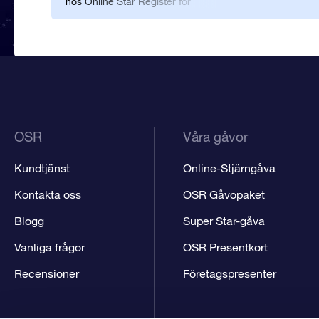
hos Online Star Register för
varenda en av oss, och tog
med ett personligt
meddelande på certifikatet. Vi
tyckte att det var en verkligt
ovanlig nyårspresent.
OSR
Våra gåvor
Kundtjänst
Online-Stjärngåva
Kontakta oss
OSR Gåvopaket
Blogg
Super Star-gåva
Vanliga frågor
OSR Presentkort
Recensioner
Företagspresenter