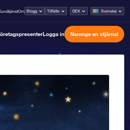
Blogg
Tillfälle
SEK
Svenska
Kundtjänst
Om
öretagspresenter
Logga in
Namnge en stjärna!