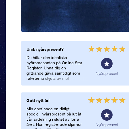
Unik nyårspresent?
Du hittar den idealiska
nyårspresenten på Online Star
Register. Unna dig en
glittrande gåva samtidigt som
Nyårspresent
raketerna skjuts av mot
stjärnorna under
nyårsfirandet. Med hjälp av
Online Star Register kan du
ge en unik och personlig
Gott nytt år!
nyårspresent som varar länge.
Min chef hade en riktigt
speciell nyårspresent på lut åt
vår avdelning i slutet av förra
året. Hon registrerade stjärnor
Nyårspresent