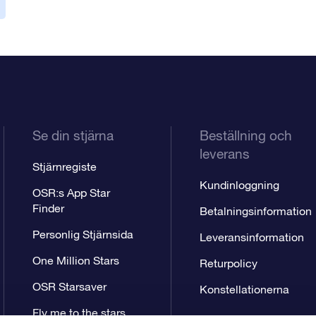
Se din stjärna
Beställning och
leverans
Stjärnregiste
Kundinloggning
OSR:s App Star
Finder
Betalningsinformation
Personlig Stjärnsida
Leveransinformation
One Million Stars
Returpolicy
OSR Starsaver
Konstellationerna
Fly me to the stars