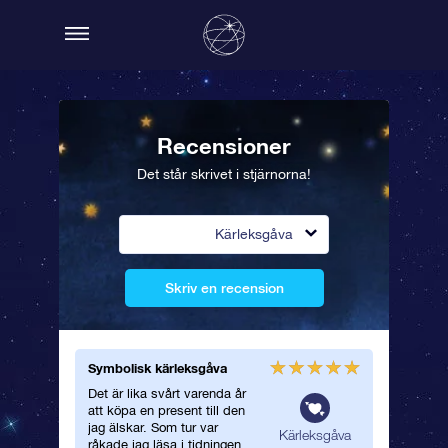
Recensioner
Det står skrivet i stjärnorna!
Kärleksgåva
Skriv en recension
Symbolisk kärleksgåva
Det är lika svårt varenda år
att köpa en present till den
jag älskar. Som tur var
Kärleksgåva
råkade jag läsa i tidningen