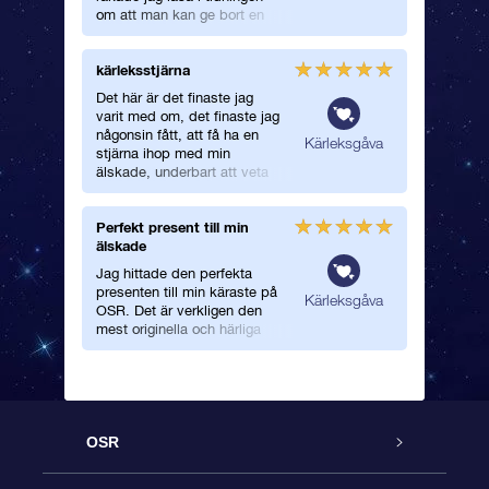
om att man kan ge bort en
stjärna! Jag tänkte direkt att
det var en perfekt present till
kärleksstjärna
min stora kärlek, så jag
registrerade den här stjärnan
Det här är det finaste jag
med en gång.
varit med om, det finaste jag
någonsin fått, att få ha en
Kärleksgåva
stjärna ihop med min
älskade, underbart att veta
att vi har en stjärna döpt
efter det mest betydelsefulla
Perfekt present till min
som hänt oss båda.
älskade
Tack Ph, för att du gör livet
så underbart och för att du är
Jag hittade den perfekta
en sån underbar person,
presenten till min käraste på
Kärleksgåva
med ett hjärta av guld
OSR. Det är verkligen den
Jag älskar dig!! Du är lyckan
mest originella och härliga
och kärleken i mitt liv för
present till honom som jag
alltid, kommer alltid vara din
någonsin hittat på. Paketet
levererades ordentligt till
honom precis den dag jag
valde!
OSR