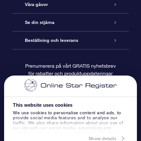
Kundtjänst
Våra gåvor
Kontakta oss
Online-Stjärngåva
Se din stjärna
Blogg
OSR Gåvopaket
Stjärnregiste
Beställning och leverans
Vanliga frågor
Super Star-gåva
OSR:s App Star Finder
Kundinloggning
Prenumerera på vårt GRATIS nyhetsbrev
för rabatter och produktuppdateringar
Recensioner
OSR Presentkort
Personlig Stjärnsida
Betalningsinformation
Företagspresenter
One Million Stars
Leveransinformation
This website uses cookies
OSR Starsaver
Returpolicy
We use cookies to personalise content and ads, to
provide social media features and to analyse our
traffic. We also share information about your use of
our site with our social media, advertising and
Fly me to the stars VR-app
Konstellationerna
analytics partners who may combine it with other
information that you’ve provided to them or that
Show details