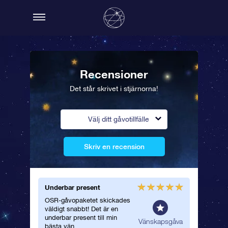
Recensioner
Det står skrivet i stjärnorna!
Välj ditt gåvotillfälle
Skriv en recension
Underbar present
Vackert 
OSR-gåvopaketet skickades
Jag gav 
väldigt snabbt! Det är en
underbar
underbar present till min
stjärncer
spresent
Vänskapsgåva
bästa vän.
följde m