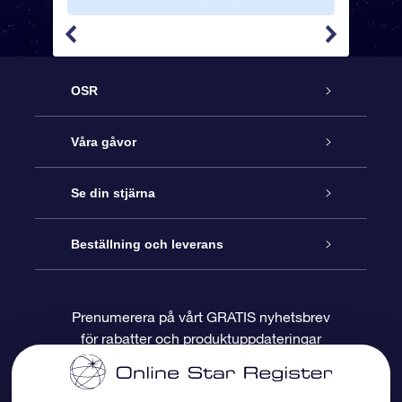
OSR
Kundtjänst
Våra gåvor
Kontakta oss
Online-Stjärngåva
Se din stjärna
Blogg
OSR Gåvopaket
Stjärnregiste
Beställning och leverans
Vanliga frågor
Super Star-gåva
OSR:s App Star Finder
Kundinloggning
Prenumerera på vårt GRATIS nyhetsbrev
för rabatter och produktuppdateringar
Recensioner
OSR Presentkort
Personlig Stjärnsida
Betalningsinformation
Företagspresenter
One Million Stars
Leveransinformation