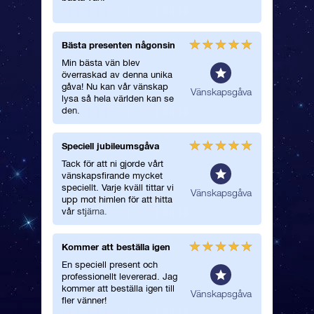
Bästa presenten någonsin
Fick en
Min bästa vän blev
Jag öve
överraskad av denna unika
vän med 
gåva! Nu kan vår vänskap
Hennes a
lmän
Vänskapsgåva
lysa så hela världen kan se
hon pac
den.
var ovärd
Speciell jubileumsgåva
En myck
Tack för att ni gjorde vårt
En mycke
vänskapsfirande mycket
en magis
speciellt. Varje kväll tittar vi
vän!
lmän
Vänskapsgåva
upp mot himlen för att hitta
vår stjärna.
Kommer att beställa igen
Perfekt
En speciell present och
Jag älsk
professionellt levererad. Jag
stjärnorn
kommer att beställa igen till
tyckte j
Vänskapsgåva
fler vänner!
perfekta 
vår vän