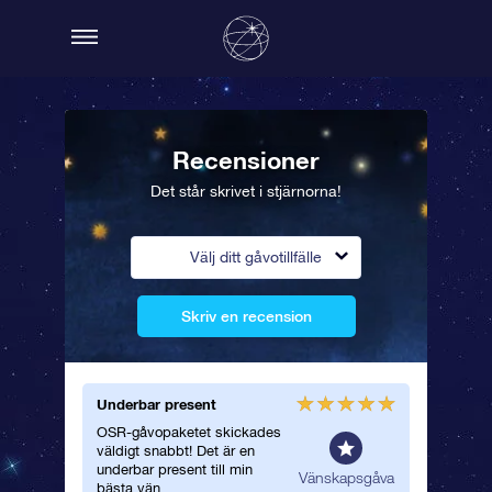
Recensioner
Det står skrivet i stjärnorna!
Välj ditt gåvotillfälle
Skriv en recension
Underbar present
Vackert 
OSR-gåvopaketet skickades
Jag gav 
väldigt snabbt! Det är en
underbar
underbar present till min
stjärncer
spresent
Vänskapsgåva
bästa vän.
följde m