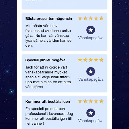
Bästa presenten någonsin
Fick en
Min bästa vän blev
Jag öve
överraskad av denna unika
vän med 
gåva! Nu kan vår vänskap
Hennes a
lmän
Vänskapsgåva
lysa så hela världen kan se
hon pac
den.
var ovärd
Speciell jubileumsgåva
En myck
Tack för att ni gjorde vårt
En mycke
vänskapsfirande mycket
en magis
speciellt. Varje kväll tittar vi
vän!
lmän
Vänskapsgåva
upp mot himlen för att hitta
vår stjärna.
Kommer att beställa igen
Perfekt
En speciell present och
Jag älsk
professionellt levererad. Jag
stjärnorn
kommer att beställa igen till
tyckte j
Vänskapsgåva
fler vänner!
perfekta 
vår vän