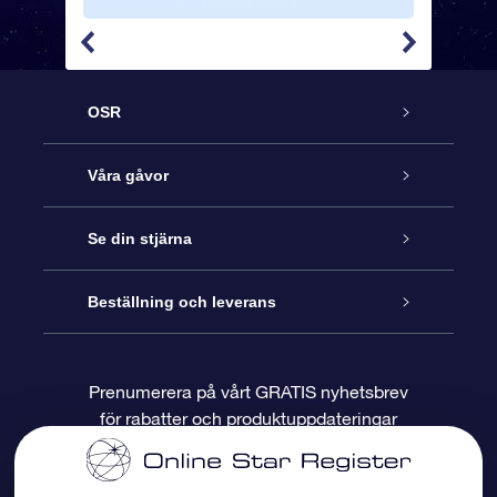
OSR
Kundtjänst
Våra gåvor
Kontakta oss
Online-Stjärngåva
Se din stjärna
Blogg
OSR Gåvopaket
Stjärnregiste
Beställning och leverans
Vanliga frågor
Super Star-gåva
OSR:s App Star Finder
Kundinloggning
Prenumerera på vårt GRATIS nyhetsbrev
för rabatter och produktuppdateringar
Recensioner
OSR Presentkort
Personlig Stjärnsida
Betalningsinformation
Företagspresenter
One Million Stars
Leveransinformation