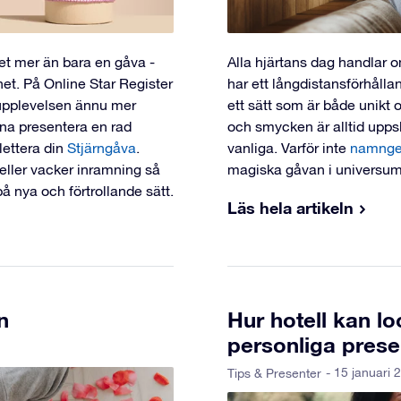
 det mer än bara en gåva -
Alla hjärtans dag handlar o
et. På Online Star Register
har ett långdistansförhålla
a upplevelsen ännu mer
ett sätt som är både unikt
nna presentera en rad
och smycken är alltid upps
lettera din
Stjärngåva
.
vanliga. Varför inte
namnge 
eller vacker inramning så
magiska gåvan i universum 
å nya och förtrollande sätt.
Läs hela artikeln
n
Hur hotell kan lo
personliga prese
- 15 januari 
Tips & Presenter