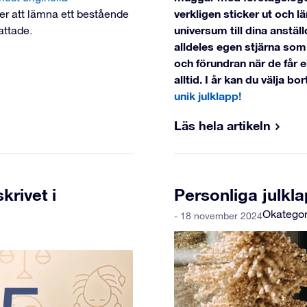
verkligen sticker ut och l
r att lämna ett bestående
universum till dina anstäl
attade.
alldeles egen stjärna som 
och förundran när de får 
alltid. I år kan du välja b
unik julklapp!
Läs hela artikeln
krivet i
Personliga julkl
Okategor
- 18 november 2024