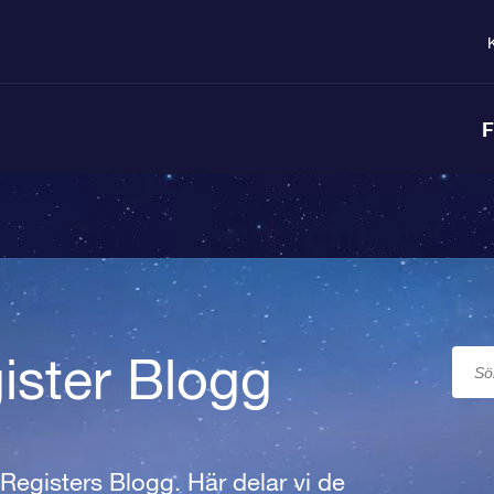
F
ister Blogg
 Registers Blogg. Här delar vi de