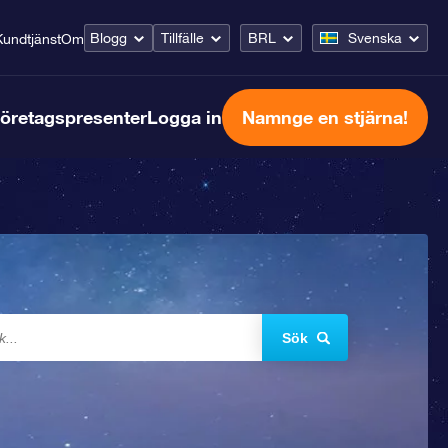
Blogg
Tillfälle
BRL
Svenska
Kundtjänst
Om
öretagspresenter
Logga in
Namnge en stjärna!
Sök