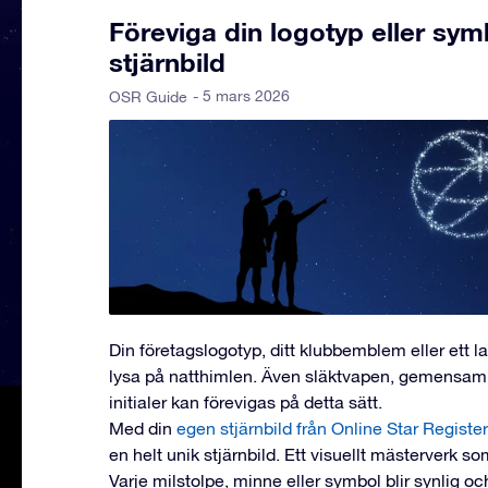
Föreviga din logotyp eller sym
stjärnbild
- 5 mars 2026
OSR Guide
Din företagslogotyp, ditt klubbemblem eller ett 
lysa på natthimlen. Även släktvapen, gemensam
initialer kan förevigas på detta sätt.
Med din
egen stjärnbild från Online Star Register
en helt unik stjärnbild. Ett visuellt mästerverk so
Varje milstolpe, minne eller symbol blir synlig oc