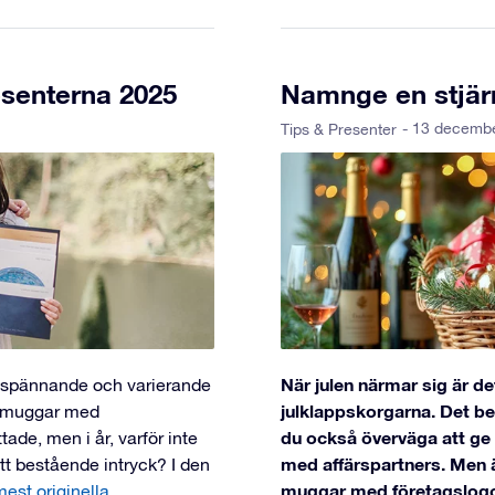
esenterna 2025
Namnge en stjärn
- 13 decemb
Tips & Presenter
När julen närmar sig är de
 spännande och varierande
julklappskorgarna. Det behö
, muggar med
du också överväga att ge e
tade, men i år, varför inte
med affärspartners. Men ä
tt bestående intryck? I den
muggar med företagslogon
mest originella