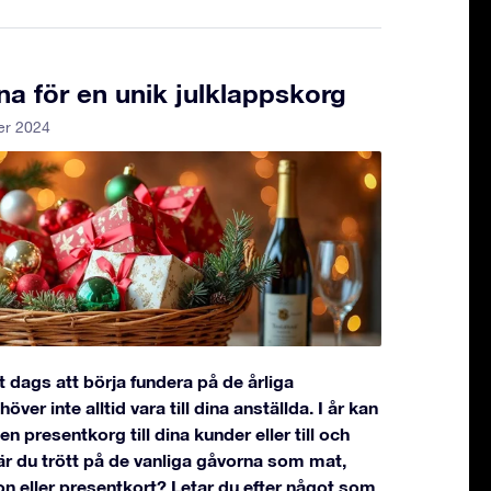
a för en unik julklappskorg
er 2024
t dags att börja fundera på de årliga
ver inte alltid vara till dina anställda. I år kan
n presentkorg till dina kunder eller till och
r du trött på de vanliga gåvorna som mat,
 eller presentkort? Letar du efter något som