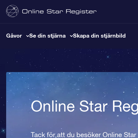
Gåvor
Se din stjärna
Skapa din stjärnbild
Online Star Reg
Tack för att du besöker Online Star