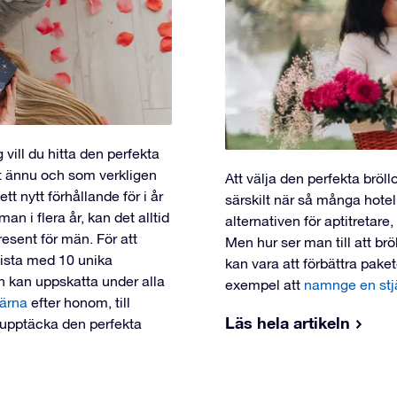
 vill du hitta den perfekta
tt ännu och som verkligen
Att välja den perfekta bröl
t nytt förhållande för i år
särskilt när så många hotel
an i flera år, kan det alltid
alternativen för aptitretare
resent för män. För att
Men hur ser man till att brö
 lista med 10 unika
kan vara att förbättra paket
n kan uppskatta under alla
exempel att
namnge en stj
järna
efter honom, till
Läs hela artikeln
t upptäcka den perfekta