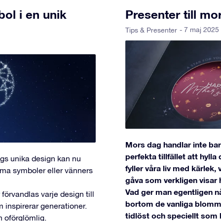
bol i en unik
Presenter till m
- 7 maj 2025
Tips & Presenter
Mors dag handlar inte ba
perfekta tillfället att hy
lags unika design kan nu
fyller våra liv med kärlek
ma symboler eller vänners
gåva som verkligen visar
Vad ger man egentligen nå
förvandlas varje design till
bortom de vanliga blommo
m inspirerar generationer.
tidlöst och speciellt som 
h oförglömlig.