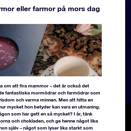
ormor eller farmor på mors dag
ra om att fira mammor – det är också det
lla de fantastiska mormödrar och farmödrar som
, visdom och varma minnen. Men att hitta en
 hur mycket hon betyder kan vara en utmaning.
gon som har gett en så mycket? I år, tänk
rna och chokladen, och ge henne något lika
hon själv – något som lyser lika starkt som