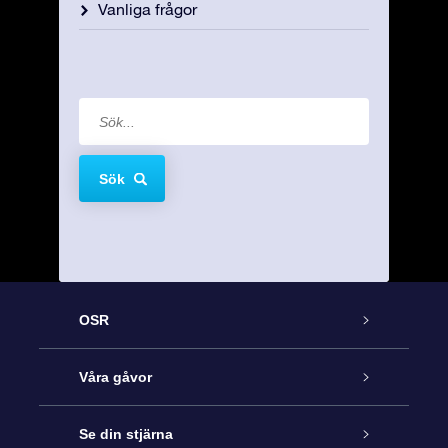
Vanliga frågor
Sök
OSR
Kundtjänst
Våra gåvor
Kontakta oss
Online-Stjärngåva
Se din stjärna