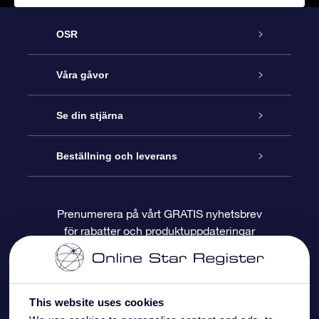
OSR
Kundtjänst
Våra gåvor
Kontakta oss
Online-Stjärngåva
Se din stjärna
Blogg
OSR Gåvopaket
Stjärnregiste
Beställning och leverans
Vanliga frågor
Super Star-gåva
OSR:s App Star Finder
Kundinloggning
Prenumerera på vårt GRATIS nyhetsbrev
för rabatter och produktuppdateringar
Recensioner
OSR Presentkort
Personlig Stjärnsida
Betalningsinformation
Företagspresenter
One Million Stars
Leveransinformation
This website uses cookies
OSR Starsaver
Returpolicy