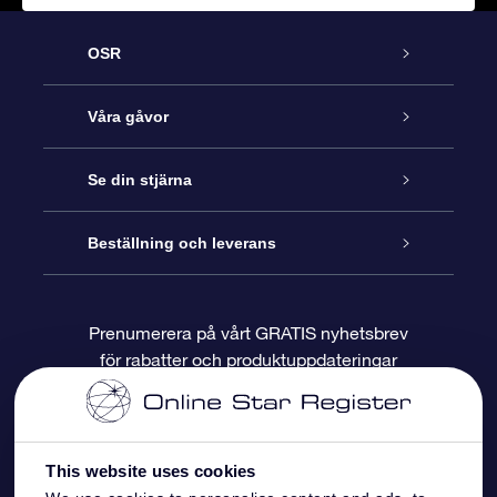
OSR
Kundtjänst
Våra gåvor
Kontakta oss
Online-Stjärngåva
Se din stjärna
Blogg
OSR Gåvopaket
Stjärnregiste
Beställning och leverans
Vanliga frågor
Super Star-gåva
OSR:s App Star Finder
Kundinloggning
Prenumerera på vårt GRATIS nyhetsbrev
för rabatter och produktuppdateringar
Recensioner
OSR Presentkort
Personlig Stjärnsida
Betalningsinformation
Företagspresenter
One Million Stars
Leveransinformation
This website uses cookies
OSR Starsaver
Returpolicy