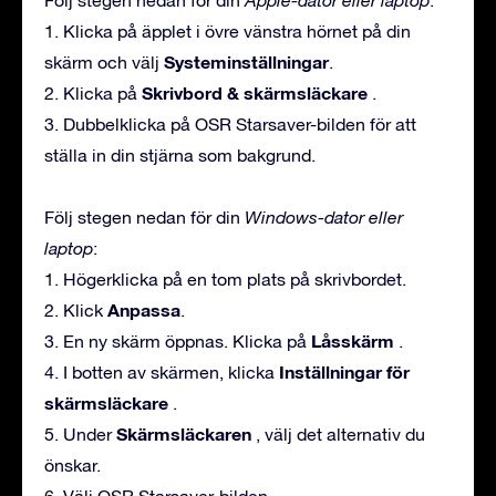
1. Klicka på äpplet i övre vänstra hörnet på din
Systeminställningar
skärm och välj
.
Skrivbord & skärmsläckare
2. Klicka på
.
3. Dubbelklicka på OSR Starsaver-bilden för att
ställa in din stjärna som bakgrund.
Följ stegen nedan för din
Windows-dator eller
laptop
:
1. Högerklicka på en tom plats på skrivbordet.
Anpassa
2. Klick
.
Låsskärm
3. En ny skärm öppnas. Klicka på
.
Inställningar för
4. I botten av skärmen, klicka
skärmsläckare
.
Skärmsläckaren
5. Under
, välj det alternativ du
önskar.
6. Välj OSR Starsaver-bilden.