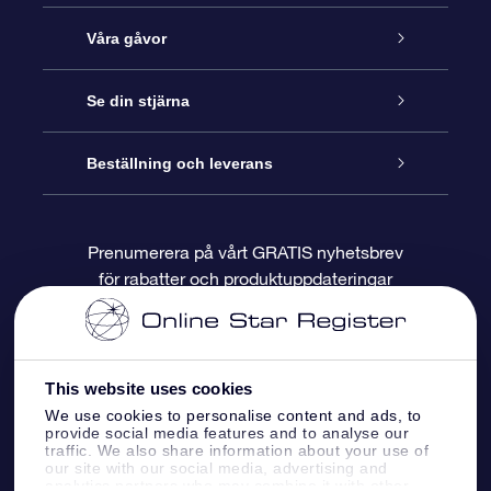
Kundtjänst
Våra gåvor
Kontakta oss
Online-Stjärngåva
Se din stjärna
Blogg
OSR Gåvopaket
Stjärnregiste
Beställning och leverans
Vanliga frågor
Super Star-gåva
OSR:s App Star Finder
Kundinloggning
Prenumerera på vårt GRATIS nyhetsbrev
för rabatter och produktuppdateringar
Recensioner
OSR Presentkort
Personlig Stjärnsida
Betalningsinformation
Företagspresenter
One Million Stars
Leveransinformation
This website uses cookies
OSR Starsaver
Returpolicy
We use cookies to personalise content and ads, to
provide social media features and to analyse our
traffic. We also share information about your use of
our site with our social media, advertising and
Fly me to the stars VR-app
Konstellationerna
analytics partners who may combine it with other