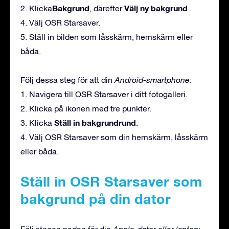
Bakgrund
Välj ny bakgrund
2. Klicka
, därefter
.
4. Välj OSR Starsaver.
5. Ställ in bilden som låsskärm, hemskärm eller
båda.
Följ dessa steg för att din
Android-smartphone
:
1. Navigera till OSR Starsaver i ditt fotogalleri.
2. Klicka på ikonen med tre punkter.
Ställ in bakgrundrund
3. Klicka
.
4. Välj OSR Starsaver som din hemskärm, låsskärm
eller båda.
Ställ in OSR Starsaver som
bakgrund på din dator
Följ stegen nedan för din
Apple-dator eller laptop
: