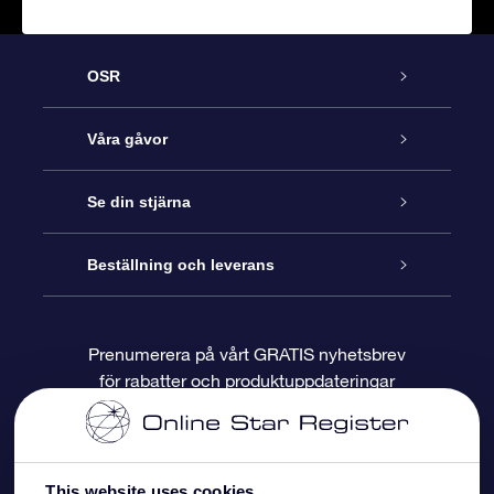
OSR
Kundtjänst
Våra gåvor
Kontakta oss
Online-Stjärngåva
Se din stjärna
Blogg
OSR Gåvopaket
Stjärnregiste
Beställning och leverans
Vanliga frågor
Super Star-gåva
OSR:s App Star Finder
Kundinloggning
Prenumerera på vårt GRATIS nyhetsbrev
för rabatter och produktuppdateringar
Recensioner
OSR Presentkort
Personlig Stjärnsida
Betalningsinformation
Företagspresenter
One Million Stars
Leveransinformation
This website uses cookies