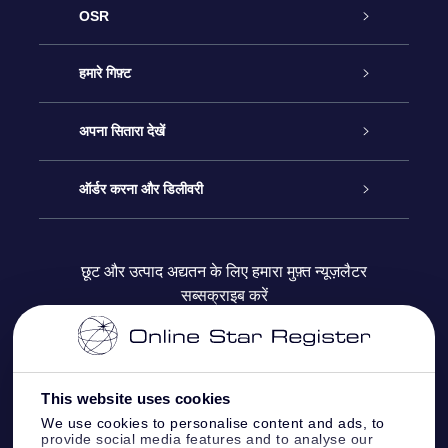
OSR
ग्राहक सेवा
हमारे गिफ़्ट
हमसे संपर्क करें
ऑनलाइन स्टार गिफ़्ट
अपना सितारा देखें
ब्लॉग
OSR गिफ़्ट पैक
स्टार रजिस्टर
ऑर्डर करना और डिलीवरी
अक्सर पूछे जाने वाले प्रश्न
सुपर स्टार गिफ़्ट
OSR स्टार फाइन्डर ऐप के
ग्राहक लॉगिन
छूट और उत्पाद अद्यतन के लिए हमारा मुफ़्त न्यूज़लैटर
सब्सक्राइब करें
रिव्यू
OSR गिफ़्ट कार्ड
स्टार पेज को अपनी पसंद के मुताबिक तैयार करें
भुगतान जानकारी
कॉर्पोरेट उपहार
वन मिलियन स्टार्स
शिपिंग जानकारी
This website uses cookies
OSR स्टार सेवर
वापिसी नीति
We use cookies to personalise content and ads, to
provide social media features and to analyse our