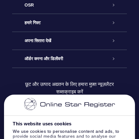
OSR
ग्राहक सेवा
हमारे गिफ़्ट
हमसे संपर्क करें
ऑनलाइन स्टार गिफ़्ट
अपना सितारा देखें
ब्लॉग
OSR गिफ़्ट पैक
स्टार रजिस्टर
ऑर्डर करना और डिलीवरी
अक्सर पूछे जाने वाले प्रश्न
सुपर स्टार गिफ़्ट
OSR स्टार फाइन्डर ऐप के
ग्राहक लॉगिन
छूट और उत्पाद अद्यतन के लिए हमारा मुफ़्त न्यूज़लैटर
सब्सक्राइब करें
रिव्यू
OSR गिफ़्ट कार्ड
स्टार पेज को अपनी पसंद के मुताबिक तैयार करें
भुगतान जानकारी
कॉर्पोरेट उपहार
वन मिलियन स्टार्स
शिपिंग जानकारी
This website uses cookies
OSR स्टार सेवर
वापिसी नीति
We use cookies to personalise content and ads, to
provide social media features and to analyse our