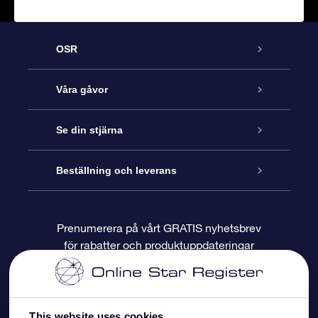
OSR
Kundtjänst
Våra gåvor
Kontakta oss
Online-Stjärngåva
Se din stjärna
Blogg
OSR Gåvopaket
Stjärnregiste
Beställning och leverans
Vanliga frågor
Super Star-gåva
OSR:s App Star Finder
Kundinloggning
Prenumerera på vårt GRATIS nyhetsbrev
för rabatter och produktuppdateringar
Recensioner
OSR Presentkort
Personlig Stjärnsida
Betalningsinformation
Företagspresenter
One Million Stars
Leveransinformation
This website uses cookies