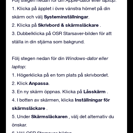
1. Klicka på äpplet i övre vänstra hörnet på din
Systeminställningar
skärm och välj
.
Skrivbord & skärmsläckare
2. Klicka på
.
3. Dubbelklicka på OSR Starsaver-bilden för att
ställa in din stjärna som bakgrund.
Följ stegen nedan för din
Windows-dator eller
laptop
:
1. Högerklicka på en tom plats på skrivbordet.
Anpassa
2. Klick
.
Låsskärm
3. En ny skärm öppnas. Klicka på
.
Inställningar för
4. I botten av skärmen, klicka
skärmsläckare
.
Skärmsläckaren
5. Under
, välj det alternativ du
önskar.
6. Välj OSR Starsaver-bilden.