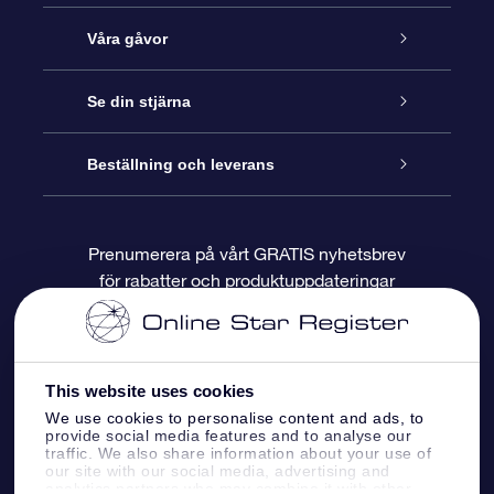
Kundtjänst
Våra gåvor
Kontakta oss
Online-Stjärngåva
Se din stjärna
Blogg
OSR Gåvopaket
Stjärnregiste
Beställning och leverans
Vanliga frågor
Super Star-gåva
OSR:s App Star Finder
Kundinloggning
Prenumerera på vårt GRATIS nyhetsbrev
för rabatter och produktuppdateringar
Recensioner
OSR Presentkort
Personlig Stjärnsida
Betalningsinformation
Företagspresenter
One Million Stars
Leveransinformation
This website uses cookies
OSR Starsaver
Returpolicy
We use cookies to personalise content and ads, to
provide social media features and to analyse our
traffic. We also share information about your use of
our site with our social media, advertising and
Fly me to the stars VR-app
Konstellationerna
analytics partners who may combine it with other