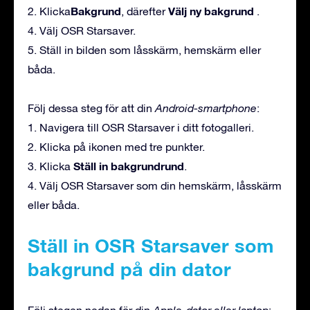
Bakgrund
Välj ny bakgrund
2. Klicka
, därefter
.
4. Välj OSR Starsaver.
5. Ställ in bilden som låsskärm, hemskärm eller
båda.
Följ dessa steg för att din
Android-smartphone
:
1. Navigera till OSR Starsaver i ditt fotogalleri.
2. Klicka på ikonen med tre punkter.
Ställ in bakgrundrund
3. Klicka
.
4. Välj OSR Starsaver som din hemskärm, låsskärm
eller båda.
Ställ in OSR Starsaver som
bakgrund på din dator
Följ stegen nedan för din
Apple-dator eller laptop
: