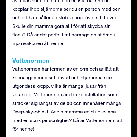
avbildas som en man med en klubba. Om du
kopplar ihop stjärnorna ser du en person med ben
och att han håller en klubba högt över sitt huvud.
Skulle din mamma göra allt för att skydda sin
flock? Då är det perfekt att namnge en stjärna i
Björnvaktaren åt henne!
Vattenormen
Vattenormen har formen av en orm och är lätt att
känna igen med sitt huvud och stjärnorna som
utgör dess kropp, vilka är många ljusår från
varandra. Vattenormen är den konstellation som
sträcker sig längst av de 88 och innehåller många
Deep-sky-objekt. Är din mamma en djup kvinna
med en stark personlighet? Då är Vattenormen rätt
för henne!