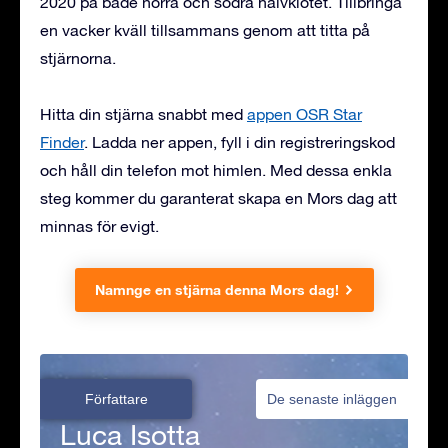
2020 på både norra och södra halvklotet. Tillbringa
en vacker kväll tillsammans genom att titta på
stjärnorna.
Hitta din stjärna snabbt med
appen OSR Star
Finder
. Ladda ner appen, fyll i din registreringskod
och håll din telefon mot himlen. Med dessa enkla
steg kommer du garanterat skapa en Mors dag att
minnas för evigt.
Namnge en stjärna denna Mors dag!
Författare
De senaste inläggen
Luca Isotta