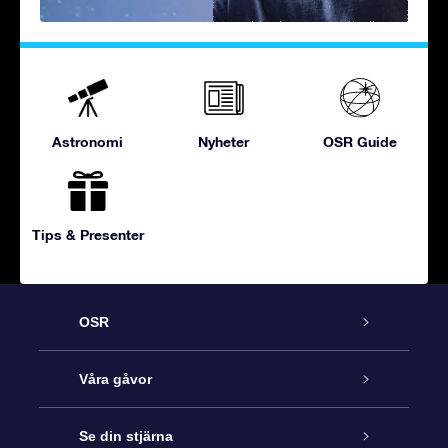
Astronomi
Nyheter
OSR Guide
Tips & Presenter
OSR
Kundtjänst
Våra gåvor
Kontakta oss
Online-Stjärngåva
Se din stjärna