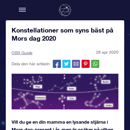
Konstellationer som syns bäst på
Mors dag 2020
28 apr 2020
OSR Guide
Dela den här artikeln
Vill du ge en din mamma en lysande stjärna i
Mors dag-present i år, men är osäker på vilken