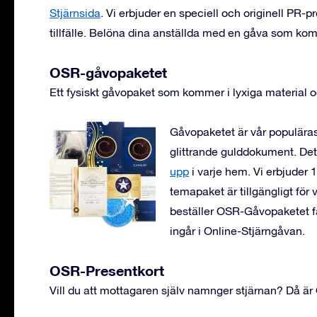
Stjärnsida
. Vi erbjuder en speciell och originell PR-pr
tillfälle. Belöna dina anställda med en gåva som komm
OSR-gåvopaketet
Ett fysiskt gåvopaket som kommer i lyxiga material o
Gåvopaketet är vår populäras
glittrande gulddokument. Det
upp
i varje hem. Vi erbjuder 16
temapaket är tillgängligt för v
beställer OSR-Gåvopaketet får 
ingår i Online-Stjärngåvan.
OSR-Presentkort
Vill du att mottagaren själv namnger stjärnan? Då är