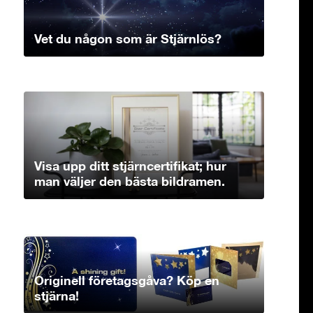
Vet du någon som är Stjärnlös?
Visa upp ditt stjärncertifikat; hur
man väljer den bästa bildramen.
Originell företagsgåva? Köp en
stjärna!