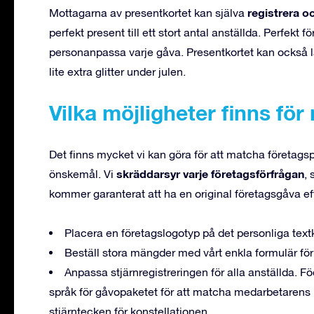
registrera o
Mottagarna av presentkortet kan själva
perfekt present till ett stort antal anställda. Perfekt för
personanpassa varje gåva. Presentkortet kan också lä
lite extra glitter under julen.
Vilka möjligheter finns för
Det finns mycket vi kan göra för att matcha företagspr
skräddarsyr varje företagsförfrågan
önskemål. Vi
, 
kommer garanterat att ha en original företagsgåva ef
Placera en företagslogotyp på det personliga textk
Beställ stora mängder med vårt enkla formulär för
Anpassa stjärnregistreringen för alla anställda. F
språk för gåvopaketet för att matcha medarbetarens n
stjärntecken för konstellationen.