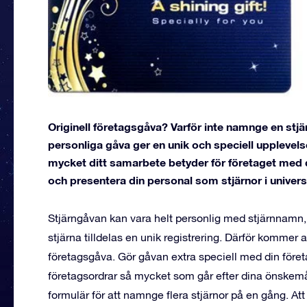
Originell företagsgåva? Varför inte namnge en stjä
personliga gåva ger en unik och speciell upplevels
mycket ditt samarbete betyder för företaget med
och presentera din personal som stjärnor i univer
Stjärngåvan kan vara helt personlig med stjärnnamn, 
stjärna tilldelas en unik registrering. Därför kommer al
företagsgåva. Gör gåvan extra speciell med din föret
företagsordrar så mycket som går efter dina önskemå
formulär för att namnge flera stjärnor på en gång. Att