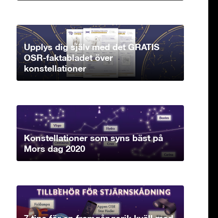
Upplys dig själv med det GRATIS
OSR-faktabladet över
konstellationer
Konstellationer som syns bäst på
Mors dag 2020
7 tips för en framgångsrik kväll med