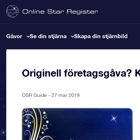
Gåvor
Se din stjärna
Skapa din stjärnbild
Originell företagsgåva? 
OSR Guide
27 mar 2019