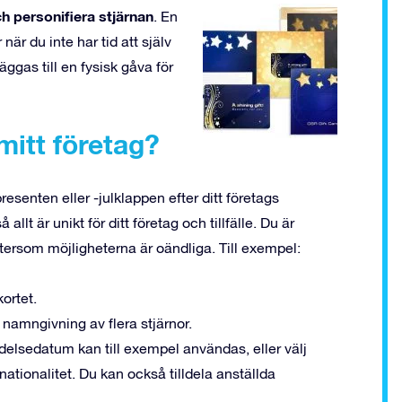
ch personifiera stjärnan
. En
 när du inte har tid att själv
ggas till en fysisk gåva för
 mitt företag?
esenten eller -julklappen efter ditt företags
så allt är unikt för ditt företag och tillfälle. Du är
tersom möjligheterna är oändliga. Till exempel:
ortet.
 namngivning av flera stjärnor.
ödelsedatum kan till exempel användas, eller välj
ationalitet. Du kan också tilldela anställda