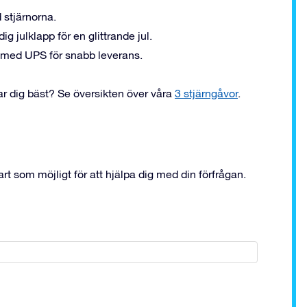
 stjärnorna.
ig julklapp för en glittrande jul.
n med UPS för snabb leverans.
ar dig bäst? Se översikten över våra
3 stjärngåvor
.
art som möjligt för att hjälpa dig med din förfrågan.