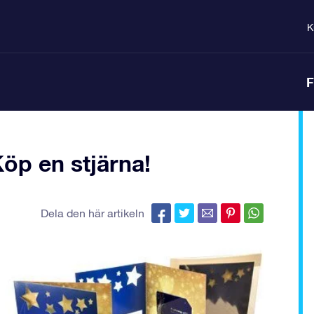
K
F
Köp en stjärna!
Dela den här artikeln