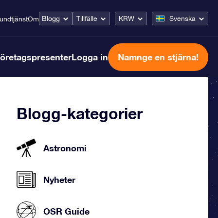
Blogg
Tillfälle
KRW
Svenska
undtjänst
Om
öretagspresenter
Logga in
Namnge en stjärna!
Blogg-kategorier
Astronomi
Nyheter
OSR Guide