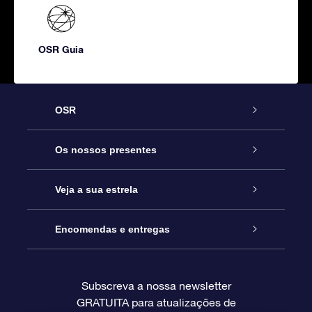
OSR Guia
OSR
Serviço
Os nossos presentes
Contactos
Prenda Star Online
Veja a sua estrela
O Blog
Pacote Prenda OSR
Registo de Estrela
Encomendas e entregas
Perguntas Frequentes
Super Presente Estrela
App OSR Star Finder
Login do Cliente
Subscreva a nossa newsletter
GRATUITA para atualizações de
Avaliações
O Cartão Presente OSR
Página de Estrela personalizada
Informação de pagamento