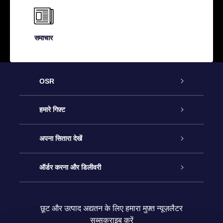
समाचार
OSR
ग्राहक सेवा
हमारे गिफ़्ट
हमसे संपर्क करें
ऑनलाइन स्टार गिफ़्ट
अपना सितारा देखें
ब्लॉग
OSR गिफ़्ट पैक
स्टार रजिस्टर
ऑर्डर करना और डिलीवरी
अक्सर पूछे जाने वाले प्रश्न
सुपर स्टार गिफ़्ट
OSR स्टार फाइन्डर ऐप के
ग्राहक लॉगिन
छूट और उत्पाद अद्यतन के लिए हमारा मुफ़्त न्यूज़लैटर
सब्सक्राइब करें
रिव्यू
OSR गिफ़्ट कार्ड