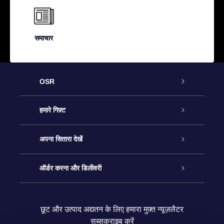
समाचार
OSR
ग्राहक सेवा
हमारे गिफ़्ट
हमसे संपर्क करें
ऑनलाइन स्टार गिफ़्ट
अपना सितारा देखें
ब्लॉग
OSR गिफ़्ट पैक
स्टार रजिस्टर
ऑर्डर करना और डिलीवरी
अक्सर पूछे जाने वाले प्रश्न
सुपर स्टार गिफ़्ट
OSR स्टार फाइन्डर ऐप के
ग्राहक लॉगिन
छूट और उत्पाद अद्यतन के लिए हमारा मुफ़्त न्यूज़लैटर
सब्सक्राइब करें
रिव्यू
OSR गिफ़्ट कार्ड