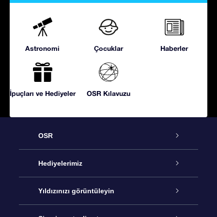
Astronomi
Çocuklar
Haberler
İpuçları ve Hediyeler
OSR Kılavuzu
OSR
Hizmet
Hediyelerimiz
İletişim
Çevrimiçi Yıldız Hediyesi
Yıldızınızı görüntüleyin
Blogu