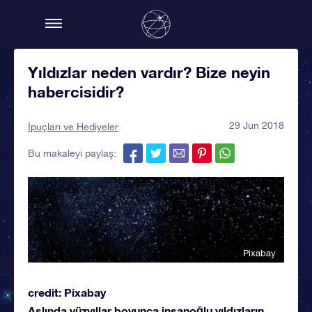
Yıldızlar neden vardır? Bize neyin
habercisidir?
29 Jun 2018
İpuçları ve Hediyeler
Bu makaleyi paylaş:
Pixabay
credit: Pixabay
Aslında yüzyıllar boyunca insanoğlu yıldızların