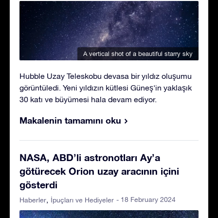
A vertical shot of a beautiful starry sky
Hubble Uzay Teleskobu devasa bir yıldız oluşumu
görüntüledi. Yeni yıldızın kütlesi Güneş'in yaklaşık
30 katı ve büyümesi hala devam ediyor.
Makalenin tamamını oku
NASA, ABD’li astronotları Ay’a
götürecek Orion uzay aracının içini
gösterdi
- 18 February 2024
Haberler
İpuçları ve Hediyeler