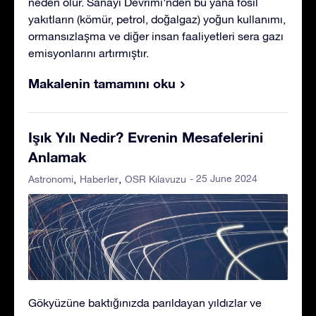
neden olur. Sanayi Devrimi'nden bu yana fosil
yakıtların (kömür, petrol, doğalgaz) yoğun kullanımı,
ormansızlaşma ve diğer insan faaliyetleri sera gazı
emisyonlarını artırmıştır.
Makalenin tamamını oku
Işık Yılı Nedir? Evrenin Mesafelerini
Anlamak
- 25 June 2024
Astronomi
Haberler
OSR Kılavuzu
Gökyüzüne baktığınızda parıldayan yıldızlar ve