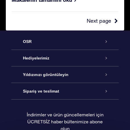
Next page
OSR
Hizmet
Hediyelerimiz
İletişim
Çevrimiçi Yıldız Hediyesi
Yıldızınızı görüntüleyin
Blogu
OSR Hediye Paketi
Star Register
Sipariş ve teslimat
Sıkça Sorulan Sorular
Muhteşem Yıldız Hediyesi
OSR Star Finder Uygulaması
Müşteri Girişi
İndirimler ve ürün güncellemeleri için
ÜCRETSİZ haber bültenimize abone
Değerlendirmeler
OSR Hediye Kartı
Kişiselleştirilmiş Yıldız Sayfası
Ödeme bilgileri
olun