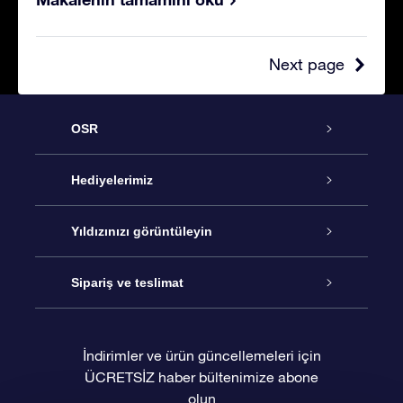
Next page
OSR
Hizmet
Hediyelerimiz
İletişim
Çevrimiçi Yıldız Hediyesi
Yıldızınızı görüntüleyin
Blogu
OSR Hediye Paketi
Star Register
Sipariş ve teslimat
Sıkça Sorulan Sorular
Muhteşem Yıldız Hediyesi
OSR Star Finder Uygulaması
Müşteri Girişi
İndirimler ve ürün güncellemeleri için
ÜCRETSİZ haber bültenimize abone
Değerlendirmeler
OSR Hediye Kartı
Kişiselleştirilmiş Yıldız Sayfası
Ödeme bilgileri
olun