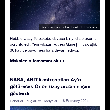
A vertical shot of a beautiful starry sky
Hubble Uzay Teleskobu devasa bir yıldız oluşumu
görüntüledi. Yeni yıldızın kütlesi Güneş'in yaklaşık
30 katı ve büyümesi hala devam ediyor.
Makalenin tamamını oku
NASA, ABD’li astronotları Ay’a
götürecek Orion uzay aracının içini
gösterdi
- 18 February 2024
Haberler
İpuçları ve Hediyeler