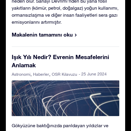
neden olur. Sanayi Devrimi'nden bu yana fosil
yakıtların (kömür, petrol, doğalgaz) yoğun kullanımı,
ormansızlaşma ve diğer insan faaliyetleri sera gazı
emisyonlarını artırmıştır.
Makalenin tamamını oku
Işık Yılı Nedir? Evrenin Mesafelerini
Anlamak
- 25 June 2024
Astronomi
Haberler
OSR Kılavuzu
Gökyüzüne baktığınızda parıldayan yıldızlar ve