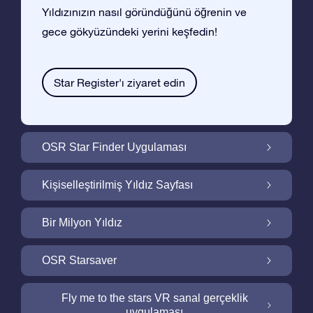
Yıldızınızın nasıl göründüğünü öğrenin ve
gece gökyüzündeki yerini keşfedin!
Star Register'ı ziyaret edin
OSR Star Finder Uygulaması
OSR Star Finder Uygulaması ile Gece
Kişiselleştirilmiş Yıldız Sayfası
Gökyüzünde Kendi Yıldızınızı Bulun
Ucretsiz Yıldız Sayfası ile Yıldız Hediyenizi
Bir Milyon Yıldız
Kişiselleştirin
Bir Milyon Yıldız Galaktik Mahallemizi
OSR Starsaver
Keşfedin
Ekranınızı OSR Starsaver ile aydınlatın
Fly me to the stars VR sanal gerçeklik
uygulaması