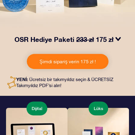
OSR Hediye Paketi
233 zł
175 zł
OSR Hediye Paketimiz ile gözleri kamaştırın! Güzel bir
zarf içinde kişiye özel hazırlanan belgelerin seçtiğiniz
Şimdi sipariş verin 175 zł !
adrese teslimatı ile çevrimiçi belgeler ve uygulamalara
erişim imkanı bu pakete dahildir. Bu, arkadaşlarınıza ve
sevdiklerinize kalıcı bir hediye vermenin büyüleyici bir
YENİ:
Ücretsiz bir takımyıldız seçin & ÜCRETSİZ
yoludur.
Takımyıldız PDF’si alın!
Dijital
Lüks