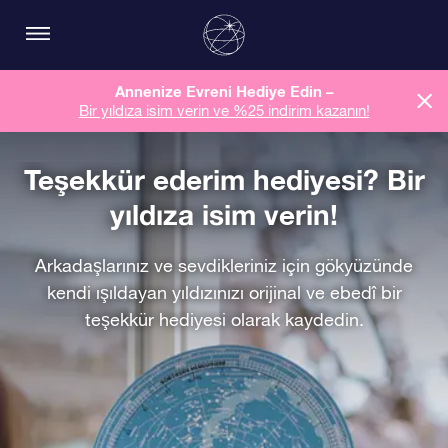
Annenize Evreni Hediye Edin –
Bir yıldıza isim verin ve %25 indirim kazanın!
Teşekkür ederim hediyesi? Bir
yıldıza isim verin!
Arkadaşlarınız ve sevdikleriniz için gökyüzünde
kendi ışıldayan yıldızınızı orijinal ve ebedî bir
teşekkür hediyesi olarak kaydedin.