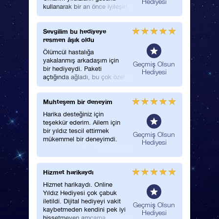
Hediyesi
kullanarak bir an önce iyileşir!
verdim. 
hediye o
mükemme
Sevgilim bu hediyeye
Şirin bir
ederim.
resmen âşık oldu
Tüm aile 
Ölümcül hastalığa
yürekler
yakalanmış arkadaşım için
hediye o
enel
Geçmiş Olsun
bir hediyeydi. Paketi
ederim.
Hediyesi
açtığında ağladı, bu çok özel
hediyeyi kesinlikle çok sevdi.
Muhteşem bir deneyim
Kusurs
Harika desteğiniz için
Bu hediy
teşekkür ederim. Ailem için
hissetme
bir yıldız tescil ettirmek
Şansa b
enel
Geçmiş Olsun
mükemmel bir deneyimdi.
Paketi g
Hediyesi
Hizmet harikaydı
Harikul
Hizmet harikaydı. Online
Sonsuza 
Yıldız Hediyesi çok çabuk
koruyaca
iletildi. Dijital hediyeyi vakit
Teşekkür
Geçmiş Olsun
kaybetmeden kendini pek iyi
Hediyesi
hissetmeyen amcama